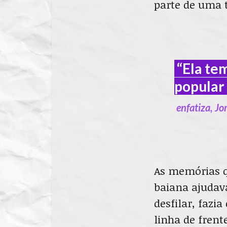
parte de uma 
“Ela te
popular 
enfatiza, Jo
As memórias 
baiana ajudava
desfilar, fazi
linha de frente