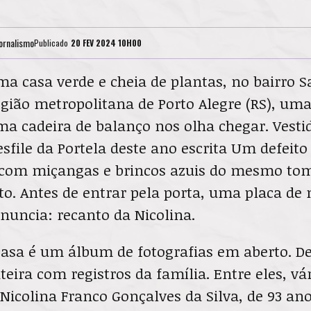
ornalismo
Publicado
20 FEV 2024 10H00
a casa verde e cheia de plantas, no bairro Sa
gião metropolitana de Porto Alegre (RS), um
a cadeira de balanço nos olha chegar. Vesti
sfile da Portela deste ano escrita Um defeito
 com miçangas e brincos azuis do mesmo tom
to. Antes de entrar pela porta, uma placa de
anuncia: recanto da Nicolina.
casa é um álbum de fotografias em aberto. D
eira com registros da família. Entre eles, vá
 Nicolina Franco Gonçalves da Silva, de 93 an