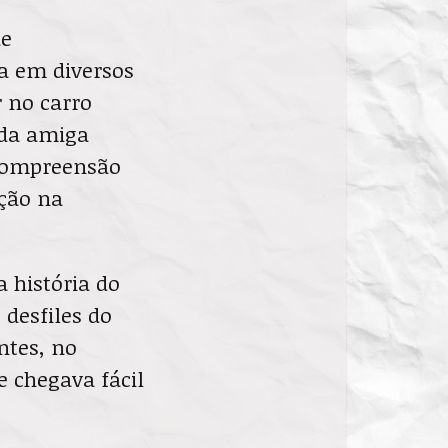
de
ua em diversos
r no carro
a da amiga
 compreensão
ção na
 história do
 desfiles do
ntes, no
e chegava fácil