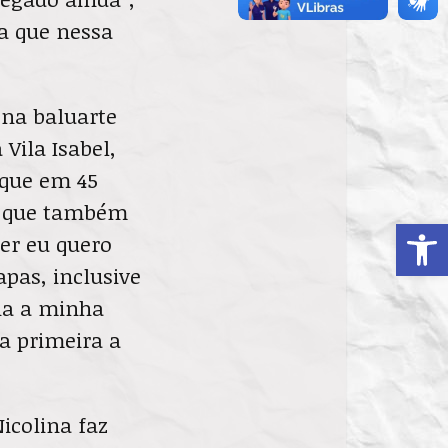
ra que nessa
 na baluarte
 Vila Isabel,
rque em 45
s que também
Ab
er eu quero
pas, inclusive
nha a minha
 a primeira a
Nicolina faz