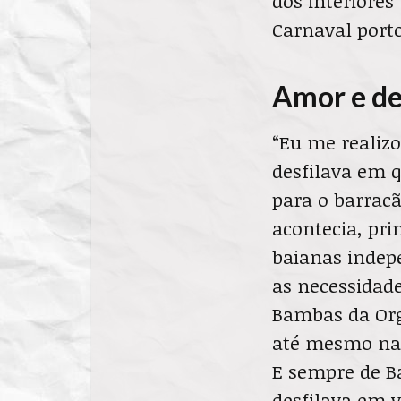
dos interiores
Carnaval port
Amor e de
“Eu me realizo
desfilava em 
para o barracã
acontecia, pr
baianas indep
as necessidad
Bambas da Org
até mesmo na P
E sempre de Ba
desfilava em v