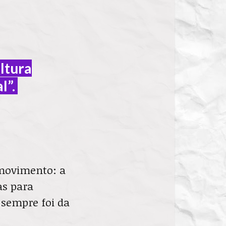
ltura
l”.
movimento: a
as para
 sempre foi da