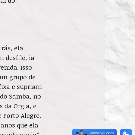
al do
rás, ela
desfile, ia
enida. Isso
 um grupo de
fixa e supriam
 do Samba, no
 da Orgia, e
 Porto Alegre.
 anos que ela
hegado ainda”,