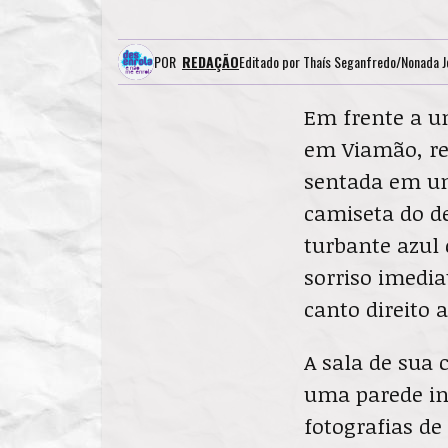
POR
REDAÇÃO
Editado por
Thaís Seganfredo/Nonada J
Em frente a um
em Viamão, re
sentada em um
camiseta do de
turbante azul
sorriso imedia
canto direito 
A sala de sua 
uma parede int
fotografias de