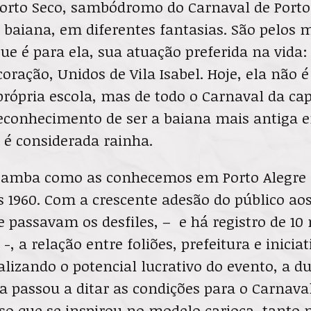
orto Seco, sambódromo do Carnaval de Porto 
baiana, em diferentes fantasias. São pelos 
e é para ela, sua atuação preferida na vida:
coração, Unidos de Vila Isabel. Hoje, ela não 
própria escola, mas de todo o Carnaval da cap
reconhecimento de ser a baiana mais antiga e
 é considerada rainha.
 samba como as conhecemos em Porto Alegre
s 1960. Com a crescente adesão do público aos
e passavam os desfiles, – e há registro de 10
-, a relação entre foliões, prefeitura e inicia
ualizando o potencial lucrativo do evento, a d
a passou a ditar as condições para o Carnava
 que se inspirou no modelo carioca, tanto n