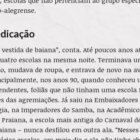
”, escolas que não pertenciam ao grupo especi
o-alegrense.
dicação
 vestida de baiana”, conta. Até poucos anos at
quatro escolas na mesma noite. Terminava um 
o, mudava de roupa, e entrava de novo na av
incipalmente, nos anos 90, quando conheceu
endentes, foliãs que não tinham uma escola 
es das agremiações. Já saiu na Embaixadores
ia, na Imperadores do Samba, na Acadêmicos
raiana, a escola mais antiga do Carnaval de
iana – nunca desfilou em outra ala. “Nesses
árias escolas, era meio dia e ela não tinha c