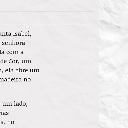
nta Isabel,
a senhora
da com a
 de Cor, um
, ela abre um
 madeira no
e um lado,
rias
os, no