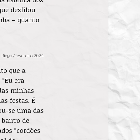
que desfilou
mba – quanto
e Rieger/Fevereiro 2024.
ito que a
 “Eu era
 das minhas
as festas. É
nou-se uma das
 bairro de
ados “cordões