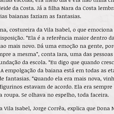
Neide da Costa. Já a filha Nara da Costa lemb
ias baianas faziam as fantasias.
na, costureira da Vila Isabel, o que emociona
isposição. “Ela é a referência maior dentro da
 ao mais novo. Dá uma emoção na gente, po
empre a mesma”, conta Iara, uma das pessoa
undação da escola. “Eu digo que quando cresc
 A empolgação da baiana está em todas as eta
de fantasias. “Quando ela era mais nova, vi
 figurinos estavam de acordo. Ela era sempre
 roupa. Se olhava no espelho, toda faceira.
a Vila Isabel, Jorge Corrêa, explica que Dona 