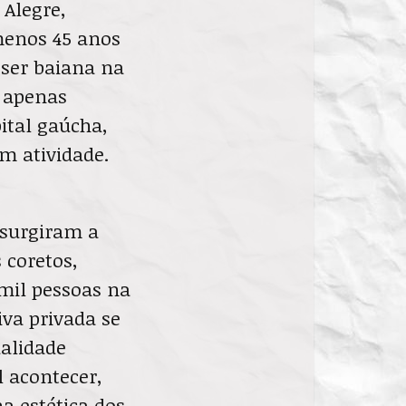
Alegre,
menos 45 anos
 ser baiana na
é apenas
ital gaúcha,
m atividade.
 surgiram a
 coretos,
 mil pessoas na
tiva privada se
ualidade
l acontecer,
a estética dos