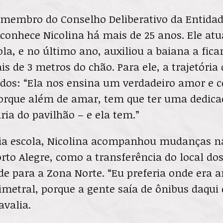
, membro do Conselho Deliberativo da Entida
conhece Nicolina há mais de 25 anos. Ele at
ola, e no último ano, auxiliou a baiana a fica
is de 3 metros do chão. Para ele, a trajetóri
odos: “Ela nos ensina um verdadeiro amor e
Porque além de amar, tem que ter uma dedica
ria do pavilhão – e ela tem.”
ia escola, Nicolina acompanhou mudanças na
rto Alegre, como a transferência do local dos
de para a Zona Norte. “Eu preferia onde era a
imetral, porque a gente saía de ônibus daqui 
avalia.