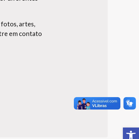
fotos, artes,
entre em contato
Ab