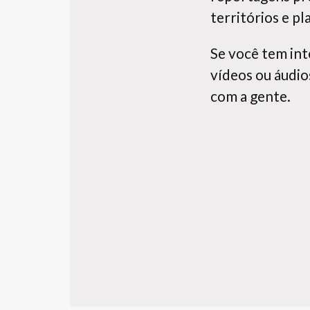
territórios e p
Se você tem int
vídeos ou áudios
com a gente.