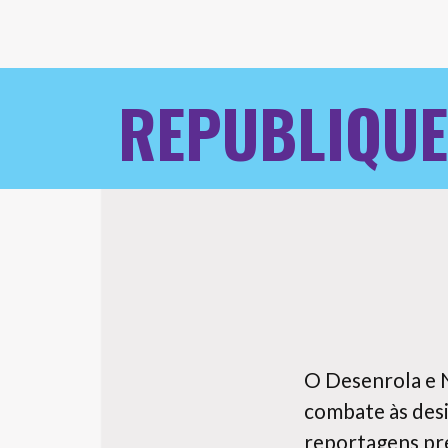
REPUBLIQUE
O Desenrola e N
combate às desi
reportagens pre