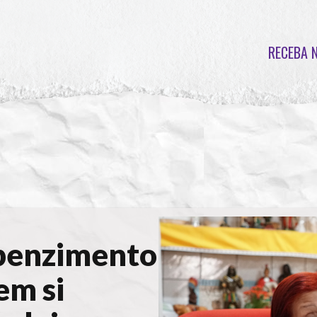
RECEBA 
benzimento
em si