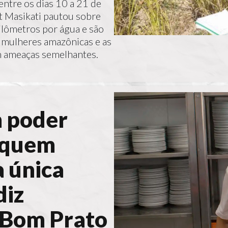
ntre os dias 10 a 21 de
t Masikati pautou sobre
lômetros por água e são
a, mulheres amazônicas e as
m ameaças semelhantes.
m poder
 quem
 única
diz
 Bom Prato