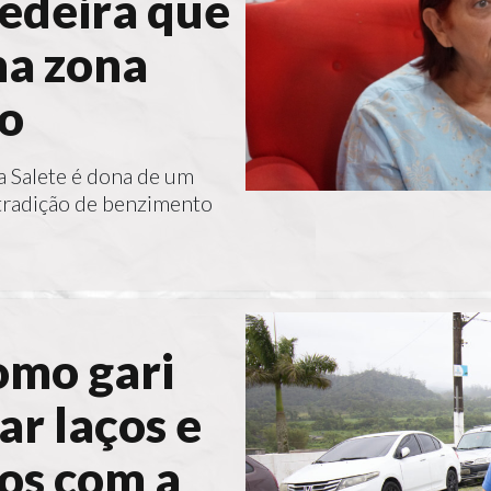
edeira que
na zona
lo
 Salete é dona de um
tradição de benzimento
omo gari
ar laços e
los com a