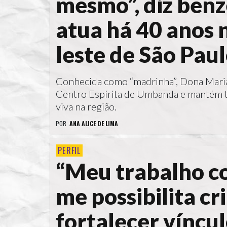
mesmo”, diz benz
atua há 40 anos 
leste de São Pau
Conhecida como “madrinha”, Dona Maria
Centro Espírita de Umbanda e mantém 
viva na região.
POR
ANA ALICE DE LIMA
PERFIL
“Meu trabalho c
me possibilita cri
fortalecer víncu