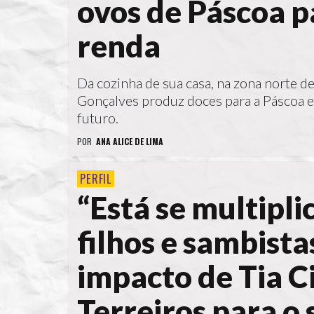
ovos de Páscoa 
renda
Da cozinha de sua casa, na zona norte de
Gonçalves produz doces para a Páscoa e
futuro.
POR
ANA ALICE DE LIMA
PERFIL
“Está se multipli
filhos e sambist
impacto de Tia C
Terreiros para o