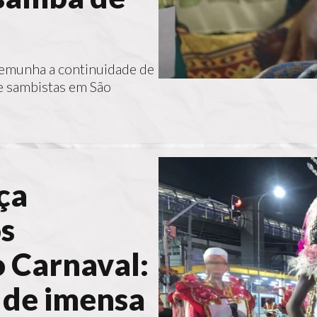
stemunha a continuidade de
de sambistas em São
ça
s
 Carnaval:
 de imensa