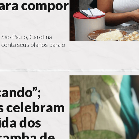
para compor
 São Paulo, Carolina
 conta seus planos para o
cando”;
as celebram
ida dos
 samba de