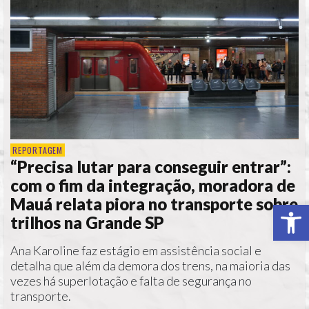
REPORTAGEM
“Precisa lutar para conseguir entrar”:
com o fim da integração, moradora de
Mauá relata piora no transporte sobre
Ab
trilhos na Grande SP
Ana Karoline faz estágio em assistência social e
detalha que além da demora dos trens, na maioria das
vezes há superlotação e falta de segurança no
transporte.