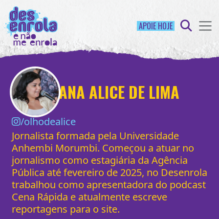
APOIE HOJE
ANA ALICE DE LIMA
/olhodealice
Jornalista formada pela Universidade
Anhembi Morumbi. Começou a atuar no
jornalismo como estagiária da Agência
Pública até fevereiro de 2025, no Desenrola
trabalhou como apresentadora do podcast
Cena Rápida e atualmente escreve
reportagens para o site.