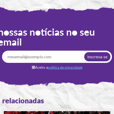
nossas notícias no seu
email
Aceito a
política de privacidade
relacionadas