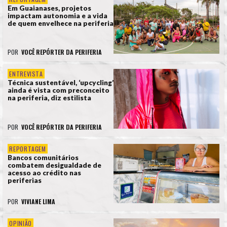
Em Guaianases, projetos
impactam autonomia e a vida
de quem envelhece na periferia
POR
VOCÊ REPÓRTER DA PERIFERIA
ENTREVISTA
Técnica sustentável, ‘upcycling’
ainda é vista com preconceito
na periferia, diz estilista
POR
VOCÊ REPÓRTER DA PERIFERIA
REPORTAGEM
Bancos comunitários
combatem desigualdade de
acesso ao crédito nas
periferias
POR
VIVIANE LIMA
OPINIÃO