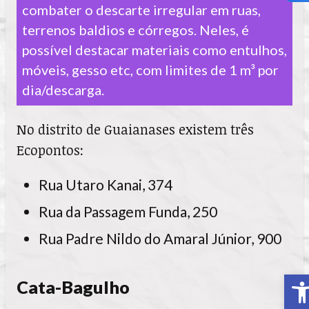
combater o descarte irregular em ruas,
terrenos baldios e córregos. Neles, é
possível destacar materiais como entulhos,
móveis, gesso etc, com limites de 1 m³ por
dia/descarga.
No distrito de Guaianases existem três
Ecopontos:
Rua Utaro Kanai, 374
Rua da Passagem Funda, 250
Rua Padre Nildo do Amaral Júnior, 900
A
Cata-Bagulho