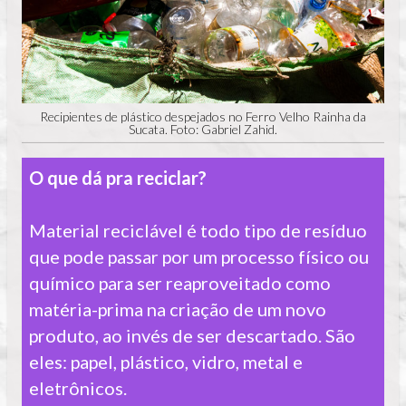
Recipientes de plástico despejados no Ferro Velho Rainha da
Sucata. Foto: Gabriel Zahid.
O que dá pra reciclar?
Material reciclável é todo tipo de resíduo
que pode passar por um processo físico ou
químico para ser reaproveitado como
matéria-prima na criação de um novo
produto, ao invés de ser descartado. São
eles: papel, plástico, vidro, metal e
eletrônicos.