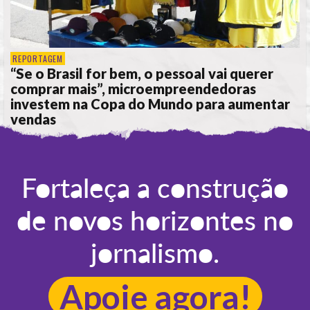
REPORTAGEM
“Se o Brasil for bem, o pessoal vai querer
comprar mais”, microempreendedoras
investem na Copa do Mundo para aumentar
vendas
POR
ANA ALICE DE LIMA
Fortaleça a construção
de novos horizontes no
jornalismo.
Apoie agora!