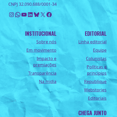
CNPJ 32.090.688/0001-34
Instagram
WhatsApp
Youtube
LinkedIn
Bluesky
X
Facebook
INSTITUCIONAL
EDITORIAL
Sobre nós
Linha editorial
Em movimento
Equipe
Impacto e
Colunistas
premiações
Políticas e
Transparência
princípios
Na midia
Republique
Webstories
Editoriais
CHEGA JUNTO