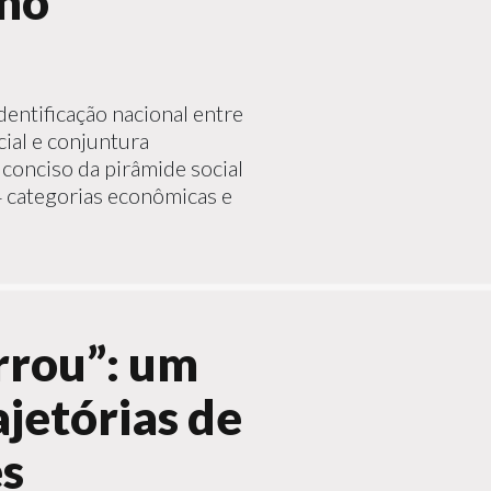
nho
dentificação nacional entre
icial e conjuntura
onciso da pirâmide social
 categorias econômicas e
errou”: um
ajetórias de
es