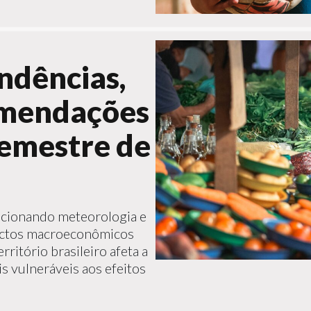
endências,
omendações
semestre de
lacionando meteorologia e
actos macroeconômicos
ritório brasileiro afeta a
is vulneráveis aos efeitos