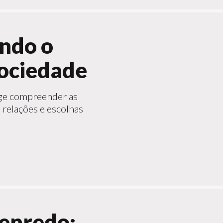
ando o
sociedade
ige compreender as
relações e escolhas
enredo: