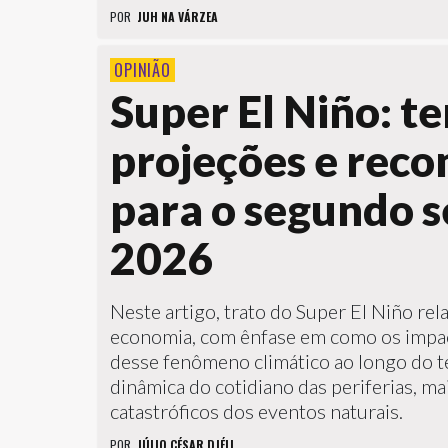
POR
JUH NA VÁRZEA
OPINIÃO
Super El Niño: t
projeções e rec
para o segundo 
2026
Neste artigo, trato do Super El Niño re
economia, com ênfase em como os imp
desse fenômeno climático ao longo do ter
dinâmica do cotidiano das periferias, ma
catastróficos dos eventos naturais.
POR
JÚLIO CÉSAR DJÉLI