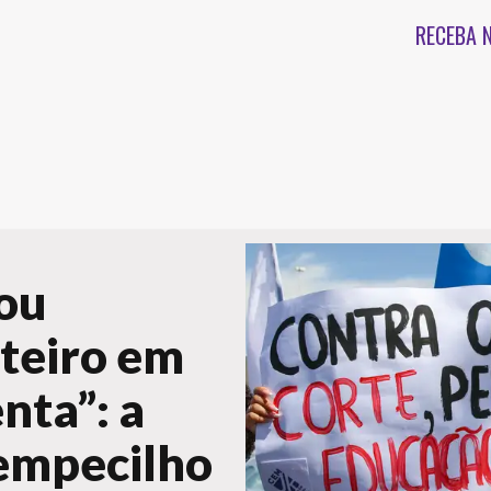
RECEBA 
tou
nteiro em
nta”: a
empecilho