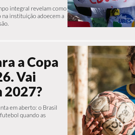
mpo integral revelam como
o na instituição adoecem a
são.
ara a Copa
6. Vai
m 2027?
ta em aberto: o Brasil
 futebol quando as