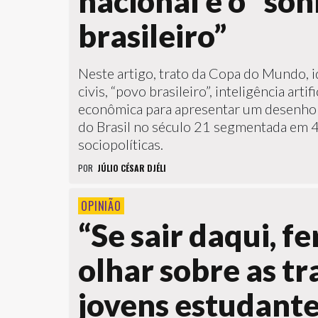
nacional e o “so
brasileiro”
Neste artigo, trato da Copa do Mundo, i
civis, “povo brasileiro”, inteligência artif
econômica para apresentar um desenho c
do Brasil no século 21 segmentada em 4
sociopolíticas.
POR
JÚLIO CÉSAR DJÉLI
OPINIÃO
“Se sair daqui, f
olhar sobre as tr
jovens estudant