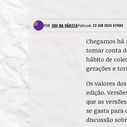
POR
JUH NA VÁRZEA
Publicado
23 JUN 2026 07H00
Chegamos há
tomar conta do
hábito de cole
gerações e tor
Os valores do
edição. Versõ
que as versões
se gasta para
discussão sobr