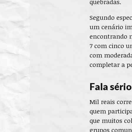
quebradas.
Segundo espec
um cenário imp
encontrando n
7 com cinco un
com moderadas
completar a pe
Fala sério
Mil reais corr
quem participa
que muitos co
grupos comuni