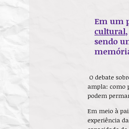
Em um p
cultural
sendo um
memória 
O debate sobre
ampla: como p
podem permane
Em meio à paix
experiência d