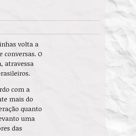
inhas volta a
e conversas. O
m, atravessa
rasileiros.
ordo com a
nte mais do
deração quanto
levanto uma
ores das