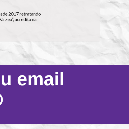
esde 2017 retratando
Várzea”, acredita na
eu email