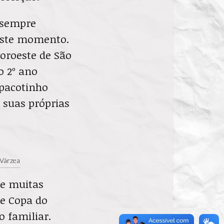
, sempre
deste momento.
Noroeste de São
o 2º ano
pacotinho
 suas próprias
 Várzea
ue muitas
e Copa do
o familiar.