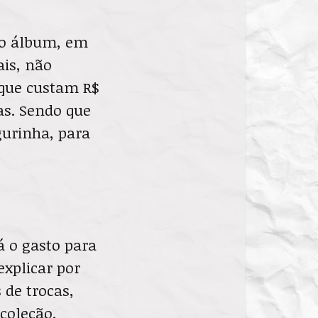
 o álbum, em
ais, não
(que custam R$
as. Sendo que
urinha, para
á o gasto para
explicar por
 de trocas,
 coleção.