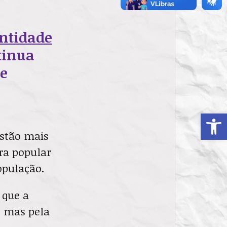
entidade
tinua
 e
Ab
estão mais
ra popular
opulação.
 que a
, mas pela