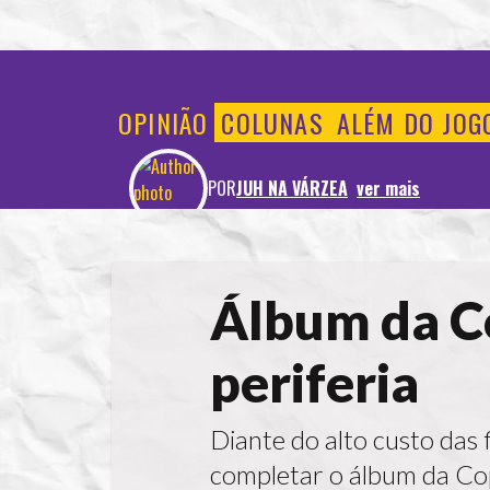
OPINIÃO
COLUNAS
ALÉM DO JOG
POR
JUH NA VÁRZEA
ver mais
Álbum da Co
periferia
Diante do alto custo das
completar o álbum da C