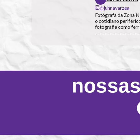
@juhnavarzea
Fotógrafa da Zona No
o cotidiano periféric
fotografia como ferr
nossas