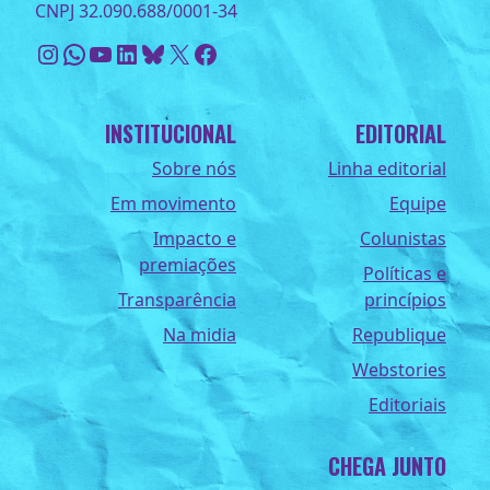
CNPJ 32.090.688/0001-34
Instagram
WhatsApp
Youtube
LinkedIn
Bluesky
X
Facebook
INSTITUCIONAL
EDITORIAL
Sobre nós
Linha editorial
Em movimento
Equipe
Impacto e
Colunistas
premiações
Políticas e
Transparência
princípios
Na midia
Republique
Webstories
Editoriais
CHEGA JUNTO