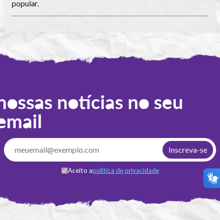
popular.
nossas notícias no seu
email
Aceito a
política de privacidade