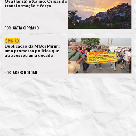
Oyá (Iansã) e Xangô: Orixás da
transformação e força
POR
CÁTIA CIPRIANO
OPINIÃO
Duplicação da M’Boi Mirim:
uma promessa política que
atravessou uma década
POR
AGNES ROLDAN