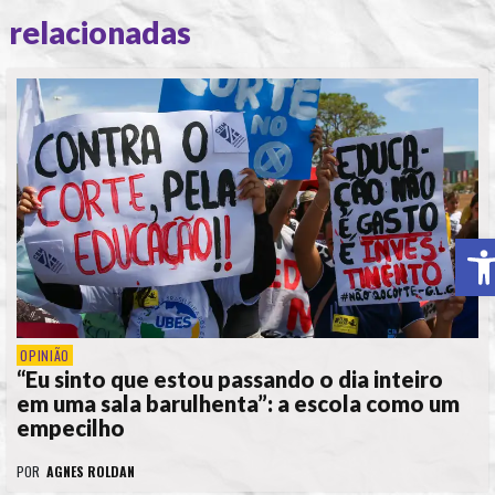
relacionadas
A
OPINIÃO
“Eu sinto que estou passando o dia inteiro
em uma sala barulhenta”: a escola como um
empecilho
POR
AGNES ROLDAN