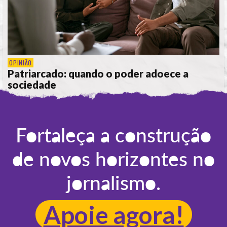
OPINIÃO
Patriarcado: quando o poder adoece a
sociedade
POR
CÁTIA CIPRIANO
Fortaleça a construção
de novos horizontes no
jornalismo.
Apoie agora!