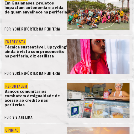
Em Guaianases, projetos
impactam autonomia e a vida
de quem envelhece na periferia
POR
VOCÊ REPÓRTER DA PERIFERIA
ENTREVISTA
Técnica sustentável, ‘upcycling’
ainda é vista com preconceito
na periferia, diz estilista
POR
VOCÊ REPÓRTER DA PERIFERIA
REPORTAGEM
Bancos comunitários
combatem desigualdade de
acesso ao crédito nas
periferias
POR
VIVIANE LIMA
OPINIÃO