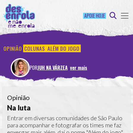
APOIE HOJE
OPINIÃO
COLUNAS
ALÉM DO JOGO
POR
JUH NA VÁRZEA
ver mais
Opinião
Na luta
Entrar em diversas comunidades de São Paulo
para acompanhar e fotografar os times me faz
enxergar mais além, daí o nome "Além do jogo".