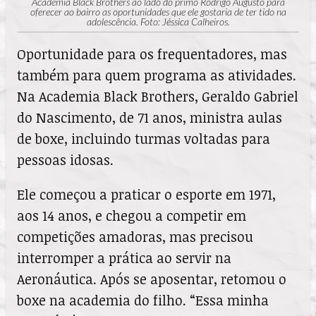
Academia Black Brothers ao lado do primo Rodrigo Augusto para
oferecer ao bairro as oportunidades que ele gostaria de ter tido na
adolescência. Foto: Jéssica Calheiros.
Oportunidade para os frequentadores, mas
também para quem programa as atividades.
Na Academia Black Brothers, Geraldo Gabriel
do Nascimento, de 71 anos, ministra aulas
de boxe, incluindo turmas voltadas para
pessoas idosas.
Ele começou a praticar o esporte em 1971,
aos 14 anos, e chegou a competir em
competições amadoras, mas precisou
interromper a prática ao servir na
Aeronáutica. Após se aposentar, retomou o
boxe na academia do filho. “Essa minha