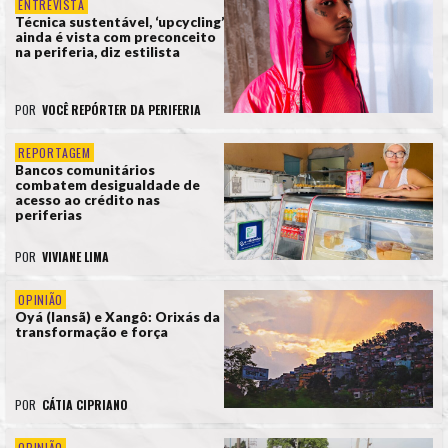
ENTREVISTA
Técnica sustentável, ‘upcycling’
ainda é vista com preconceito
na periferia, diz estilista
POR
VOCÊ REPÓRTER DA PERIFERIA
REPORTAGEM
Bancos comunitários
combatem desigualdade de
acesso ao crédito nas
periferias
POR
VIVIANE LIMA
OPINIÃO
Oyá (Iansã) e Xangô: Orixás da
transformação e força
POR
CÁTIA CIPRIANO
OPINIÃO