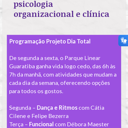
psicologia
organizacional e clínica
Programação Projeto Dia Total
De segunda a sexta, o Parque Linear
Guaratiba ganha vida logo cedo, das 6h às
7h da manhã, com atividades que mudam a
cada dia da semana, oferecendo opções
para todos os gostos.
Segunda –
Dança e Ritmos
com Cátia
Cilene e Felipe Bezerra
Terça –
Funcional
com Débora Maester