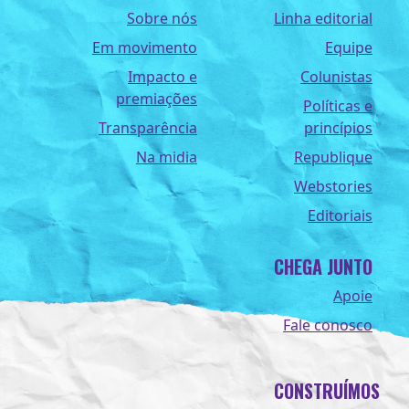
Sobre nós
Linha editorial
Em movimento
Equipe
Impacto e
Colunistas
premiações
Políticas e
Transparência
princípios
Na midia
Republique
Webstories
Editoriais
CHEGA JUNTO
Apoie
Fale conosco
CONSTRUÍMOS