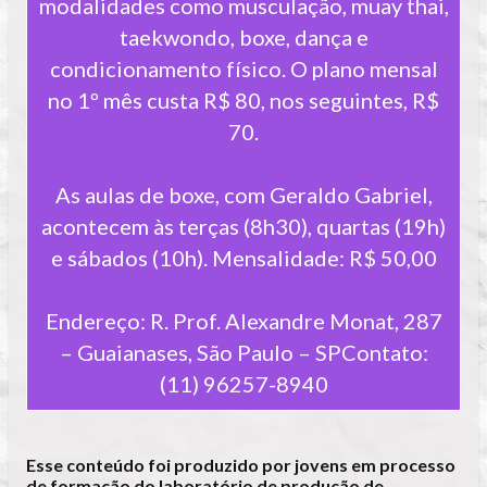
modalidades como musculação, muay thai,
taekwondo, boxe, dança e
condicionamento físico. O plano mensal
no 1º mês custa R$ 80, nos seguintes, R$
70.
As aulas de boxe, com Geraldo Gabriel,
acontecem às terças (8h30), quartas (19h)
e sábados (10h). Mensalidade: R$ 50,00
Endereço: R. Prof. Alexandre Monat, 287
– Guaianases, São Paulo – SPContato:
(11) 96257-8940
Esse conteúdo foi produzido por jovens em processo
de formação do laboratório de produção de