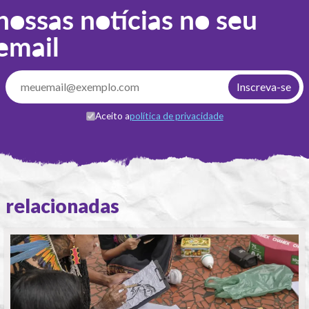
nossas notícias no seu
email
Aceito a
política de privacidade
relacionadas