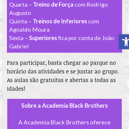
Quarta –
Treino de Força
com Rodrigo
Augusto
Quinta –
Treinos de Inferiores
com
Agnaldo Moura
A
Sexta –
Superiores
fica por conta de João
Gabriel
Para participar, basta chegar ao parque no
horário das atividades e se juntar ao grupo.
As aulas são gratuitas e abertas a todas as
idades!
Sobre a Academia Black Brothers
A Academia Black Brothers oferece