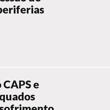
periferias
o CAPS e
equados
 sofrimento