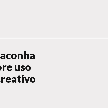
maconha
bre uso
creativo