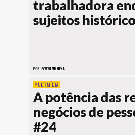
trabalhadora en
sujeitos históric
POR
EVELYN VILHENA
MULTIMÍDIA
A potência das r
negócios de pess
#24