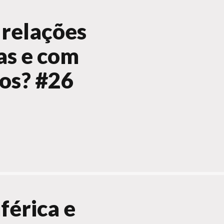
relações
as e com
dos? #26
férica e