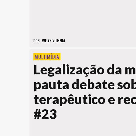
POR
EVELYN VILHENA
MULTIMÍDIA
Legalização da 
pauta debate so
terapêutico e re
#23