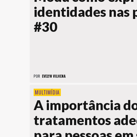
identidades nas 
#30
POR
EVELYN VILHENA
MULTIMÍDIA
A importância d
tratamentos ad
para pessoas em