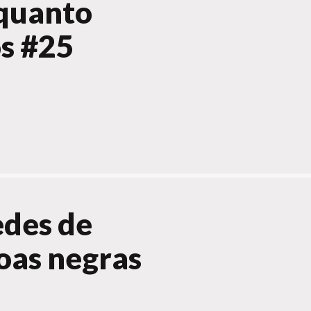
quanto
os #25
edes de
oas negras