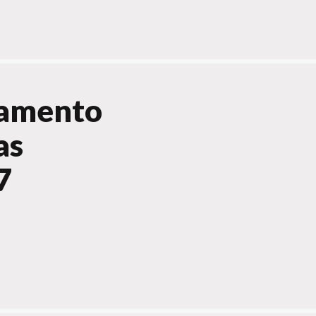
eamento
as
7