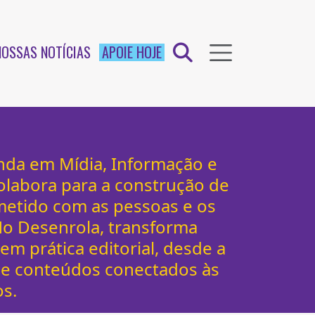
NOSSAS NOTÍCIAS
APOIE HOJE
anda em Mídia, Informação e
olabora para a construção de
etido com as pessoas e os
 No Desenrola, transforma
 em prática editorial, desde a
de conteúdos conectados às
os.