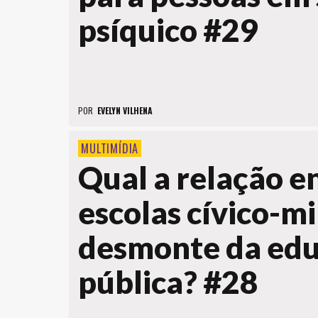
psíquico #29
POR
EVELYN VILHENA
MULTIMÍDIA
Qual a relação e
escolas cívico-mi
desmonte da ed
pública? #28