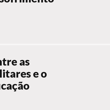
ntre as
litares e o
ucação