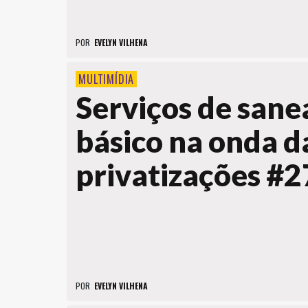
POR
EVELYN VILHENA
MULTIMÍDIA
Serviços de san
básico na onda d
privatizações #2
POR
EVELYN VILHENA