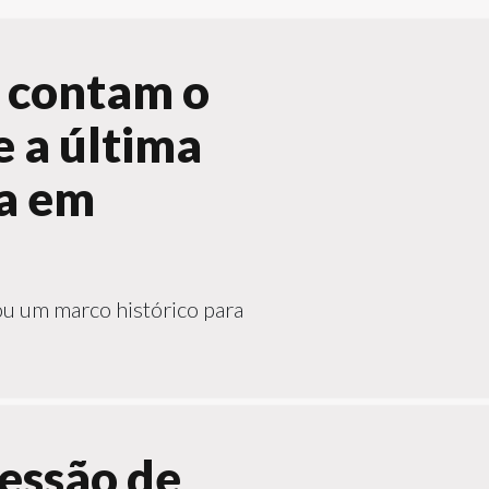
 contam o
 a última
a em
u um marco histórico para
essão de