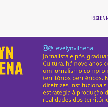
RECEBA 
YN
@_evelynvilhena
Jornalista e pós-gradu
HENA
Cultura, há nove anos c
um jornalismo comprom
territórios periféricos.
diretrizes institucionais
estratégia à produção 
realidades dos territóri