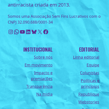
antirracista criada em 2013.
Somos uma Associação Sem Fins Lucrativos com o
CNPJ 32.090.688/0001-34
Instagram
WhatsApp
Youtube
LinkedIn
Bluesky
X
Facebook
INSTITUCIONAL
EDITORIAL
Sobre nós
Linha editorial
Em movimento
Equipe
Impacto e
Colunistas
premiações
Políticas e
Transparência
princípios
Na midia
Republique
Webstories