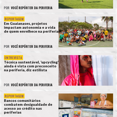
POR
VOCÊ REPÓRTER DA PERIFERIA
REPORTAGEM
Em Guaianases, projetos
impactam autonomia e a vida
de quem envelhece na periferia
POR
VOCÊ REPÓRTER DA PERIFERIA
ENTREVISTA
Técnica sustentável, ‘upcycling’
ainda é vista com preconceito
na periferia, diz estilista
POR
VOCÊ REPÓRTER DA PERIFERIA
REPORTAGEM
Bancos comunitários
combatem desigualdade de
acesso ao crédito nas
periferias