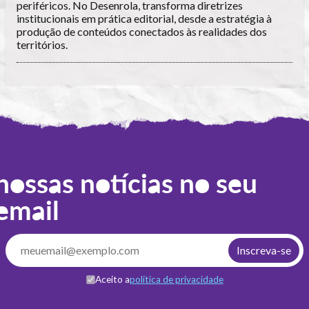
periféricos. No Desenrola, transforma diretrizes
institucionais em prática editorial, desde a estratégia à
produção de conteúdos conectados às realidades dos
territórios.
nossas notícias no seu
email
Aceito a
política de privacidade