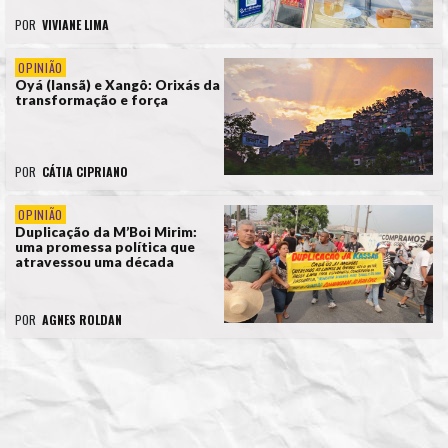
POR
VIVIANE LIMA
OPINIÃO
Oyá (Iansã) e Xangô: Orixás da
transformação e força
POR
CÁTIA CIPRIANO
OPINIÃO
Duplicação da M’Boi Mirim:
uma promessa política que
atravessou uma década
POR
AGNES ROLDAN