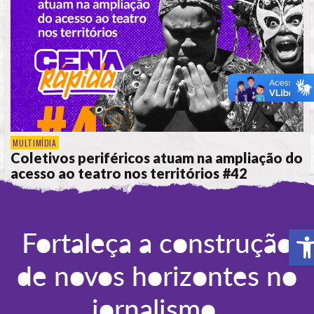
MULTIMÍDIA
Coletivos periféricos atuam na ampliação do
acesso ao teatro nos territórios #42
POR
JÉSSICA CALHEIROS
A
Fortaleça a construção
de novos horizontes no
jornalismo.