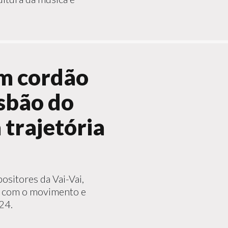
m cordão
isbão do
trajetória
ositores da Vai-Vai,
ão com o movimento e
24.