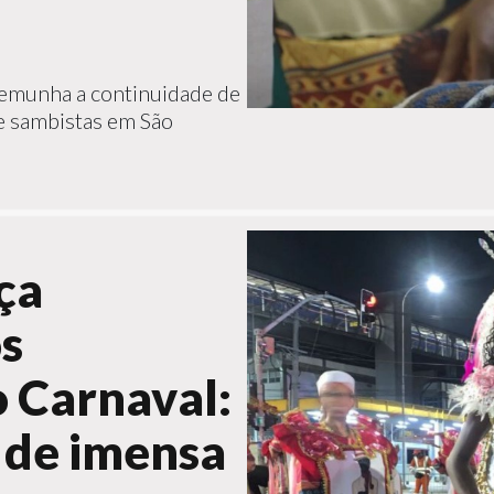
stemunha a continuidade de
de sambistas em São
ça
s
 Carnaval:
 de imensa