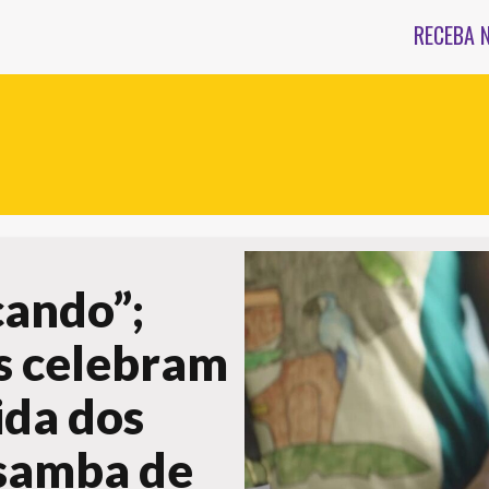
RECEBA 
cando”;
as celebram
ida dos
 samba de