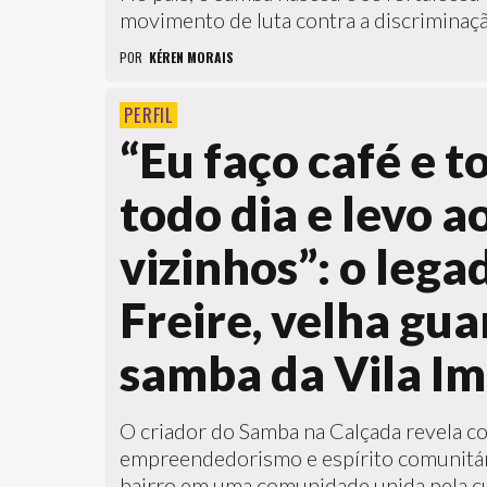
movimento de luta contra a discriminação
POR
KÉREN MORAIS
PERFIL
“Eu faço café e 
todo dia e levo a
vizinhos”: o lega
Freire, velha gu
samba da Vila Im
O criador do Samba na Calçada revela c
empreendedorismo e espírito comunitár
bairro em uma comunidade unida pela cu