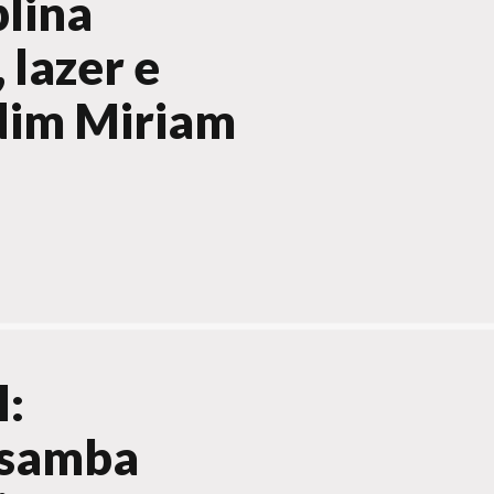
lina
 lazer e
dim Miriam
l:
 samba