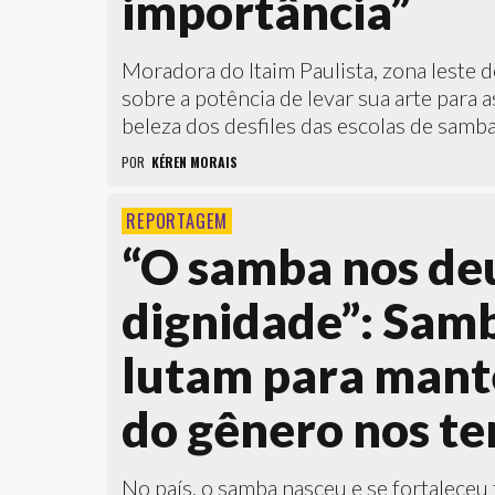
importância”
Moradora do Itaim Paulista, zona leste de
sobre a potência de levar sua arte para 
beleza dos desfiles das escolas de samba
POR
KÉREN MORAIS
REPORTAGEM
“O samba nos de
dignidade”: Samb
lutam para mant
do gênero nos ter
No país, o samba nasceu e se fortalec