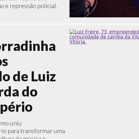
 e repressão policial.
torradinha
os
do de Luiz
arda do
pério
omo uniu
io para transformar uma
ltura da música e