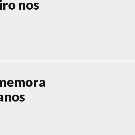
iro nos
omemora
 anos