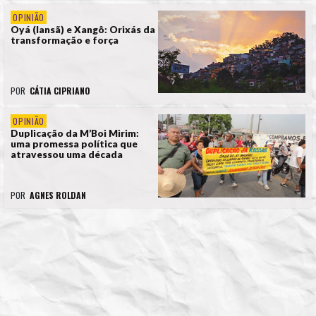
OPINIÃO
Oyá (Iansã) e Xangô: Orixás da
transformação e força
POR
CÁTIA CIPRIANO
OPINIÃO
Duplicação da M’Boi Mirim:
uma promessa política que
atravessou uma década
POR
AGNES ROLDAN