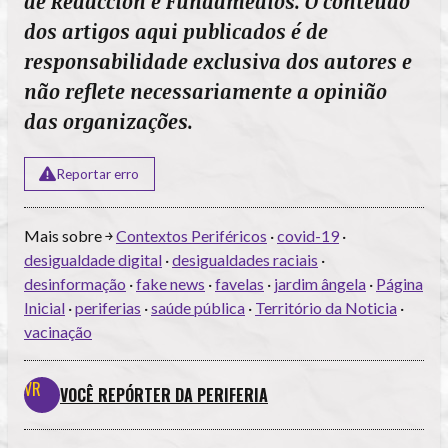
de Redacción e Fundamedios. O conteúdo
dos artigos aqui publicados é de
responsabilidade exclusiva dos autores e
não reflete necessariamente a opinião
das organizações.
Reportar erro
Mais sobre ￫
Contextos Periféricos
·
covid-19
·
desigualdade digital
·
desigualdades raciais
·
desinformação
·
fake news
·
favelas
·
jardim ângela
·
Página
Inicial
·
periferias
·
saúde pública
·
Território da Noticia
·
vacinação
VOCÊ REPÓRTER DA PERIFERIA