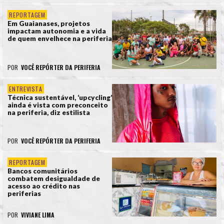
REPORTAGEM
Em Guaianases, projetos
impactam autonomia e a vida
de quem envelhece na periferia
POR
VOCÊ REPÓRTER DA PERIFERIA
ENTREVISTA
Técnica sustentável, ‘upcycling’
ainda é vista com preconceito
na periferia, diz estilista
POR
VOCÊ REPÓRTER DA PERIFERIA
REPORTAGEM
Bancos comunitários
combatem desigualdade de
acesso ao crédito nas
periferias
POR
VIVIANE LIMA