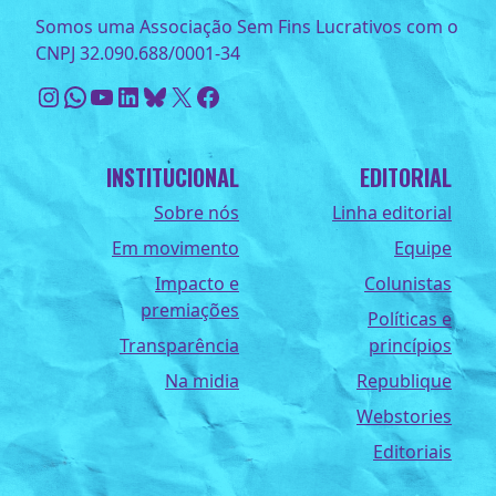
Somos uma Associação Sem Fins Lucrativos com o
CNPJ 32.090.688/0001-34
Instagram
WhatsApp
Youtube
LinkedIn
Bluesky
X
Facebook
INSTITUCIONAL
EDITORIAL
Sobre nós
Linha editorial
Em movimento
Equipe
Impacto e
Colunistas
premiações
Políticas e
Transparência
princípios
Na midia
Republique
Webstories
Editoriais