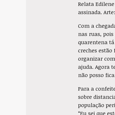
Relata Edilen
assinada. Arte
Com a chegada
nas ruas, pois
quarentena tá 
creches estão 
organizar com
ajuda. Agora 
não posso fic
Para a confeit
sobre distanci
população peri
“Eu sei que es