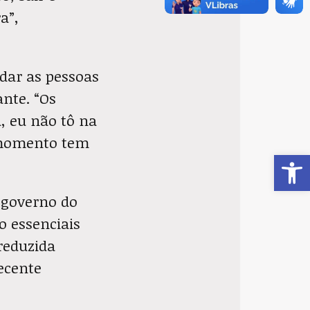
a”,
udar as pessoas
nte. “Os
, eu não tô na
 momento tem
Ab
 governo do
o essenciais
reduzida
ecente