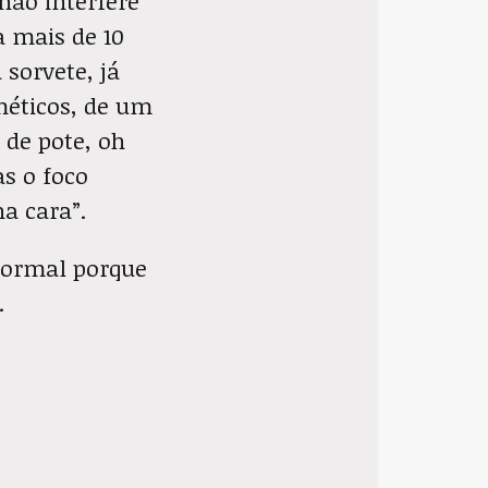
não interfere
 mais de 10
 sorvete, já
éticos, de um
 de pote, oh
as o foco
a cara”.
formal porque
.