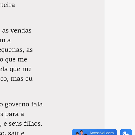
teira
 as vendas
om a
equenas, as
ho que me
ela que me
sco, mas eu
 o governo fala
s para a
 e seus filhos.
o, sair e