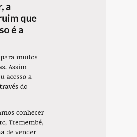
, a
 ruim que
so é a
e para muitos
as. Assim
eu acesso a
través do
 vamos conhecer
arc, Tremembé,
ma de vender