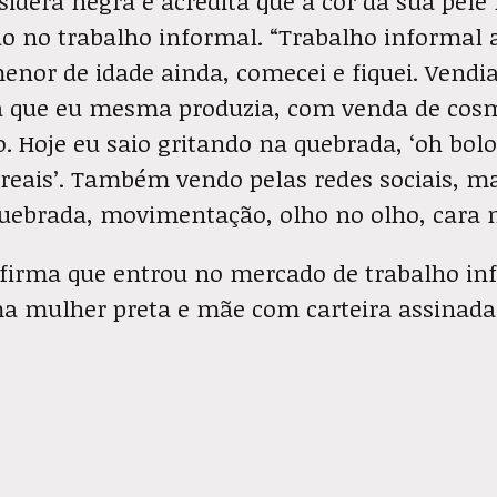
sidera negra e acredita que a cor da sua pele 
o no trabalho informal. “Trabalho informal a
enor de idade ainda, comecei e fiquei. Vendia
 que eu mesma produzia, com venda de cosm
 Hoje eu saio gritando na quebrada, ‘oh bolo
 reais’. Também vendo pelas redes sociais, m
ebrada, movimentação, olho no olho, cara n
 afirma que entrou no mercado de trabalho in
uma mulher preta e mãe com carteira assinada