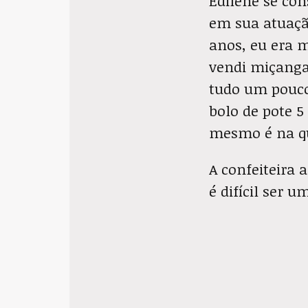
Edilene se con
em sua atuaçã
anos, eu era m
vendi miçanga
tudo um pouco.
bolo de pote 5
mesmo é na qu
A confeiteira
é difícil ser 