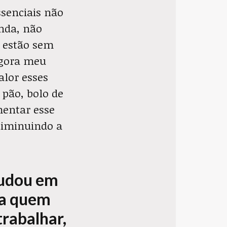
ssenciais não
nda, não
s estão sem
agora meu
alor esses
 pão, bolo de
mentar esse
diminuindo a
mudou em
ra quem
trabalhar,