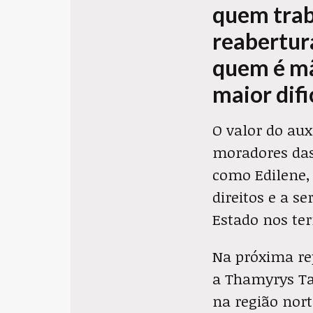
quem trab
reabertur
quem é mãe
maior dif
O valor do aux
moradores das
como Edilene,
direitos e a s
Estado nos terr
Na próxima rep
a Thamyrys Ta
na região nor