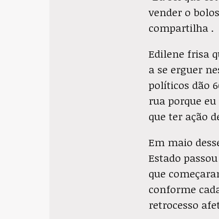
vender o bolos
compartilha .
Edilene frisa 
a se erguer n
políticos dão 
rua porque eu
que ter ação d
Em maio desse
Estado passou 
que começaram
conforme cada
retrocesso afe