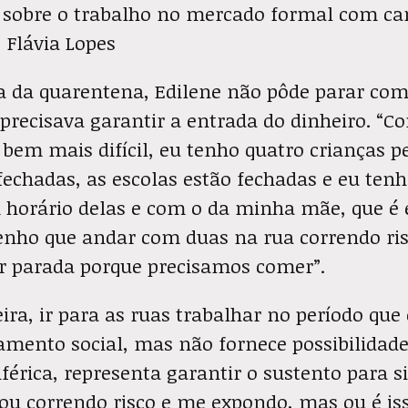
e sobre o trabalho no mercado formal com car
: Flávia Lopes
 da quarentena, Edilene não pôde parar com
 precisava garantir a entrada do dinheiro. “C
bem mais difícil, eu tenho quatro crianças p
fechadas, as escolas estão fechadas e eu ten
 horário delas e com o da minha mãe, que é 
tenho que andar com duas na rua correndo ri
ar parada porque precisamos comer”.
eira, ir para as ruas trabalhar no período que
amento social, mas não fornece possibilidade
férica, representa garantir o sustento para si,
tou correndo risco e me expondo, mas ou é iss