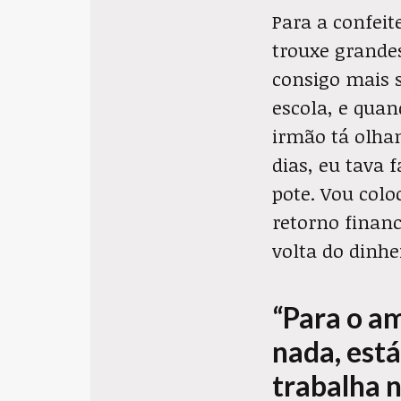
Para a confeit
trouxe grande
consigo mais s
escola, e qua
irmão tá olha
dias, eu tava
pote. Vou col
retorno finan
volta do dinhei
“Para o a
nada, est
trabalha n