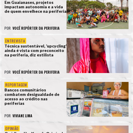
Em Guaianases, projetos
impactam autonomia e a vida
de quem envelhece na periferia
POR
VOCÊ REPÓRTER DA PERIFERIA
ENTREVISTA
Técnica sustentável, ‘upcycling’
ainda é vista com preconceito
na periferia, diz estilista
POR
VOCÊ REPÓRTER DA PERIFERIA
REPORTAGEM
Bancos comunitários
combatem desigualdade de
acesso ao crédito nas
periferias
POR
VIVIANE LIMA
OPINIÃO