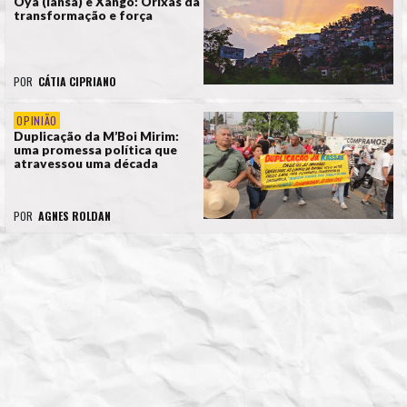
Oyá (Iansã) e Xangô: Orixás da
transformação e força
POR
CÁTIA CIPRIANO
OPINIÃO
Duplicação da M’Boi Mirim:
uma promessa política que
atravessou uma década
POR
AGNES ROLDAN