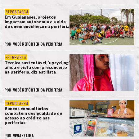
REPORTAGEM
Em Guaianases, projetos
impactam autonomia e a vida
de quem envelhece na periferia
POR
VOCÊ REPÓRTER DA PERIFERIA
ENTREVISTA
Técnica sustentável, ‘upcycling’
ainda é vista com preconceito
na periferia, diz estilista
POR
VOCÊ REPÓRTER DA PERIFERIA
REPORTAGEM
Bancos comunitários
combatem desigualdade de
acesso ao crédito nas
periferias
POR
VIVIANE LIMA