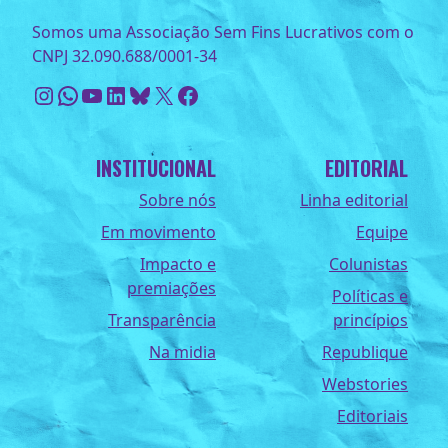
Somos uma Associação Sem Fins Lucrativos com o
CNPJ 32.090.688/0001-34
Instagram
WhatsApp
Youtube
LinkedIn
Bluesky
X
Facebook
INSTITUCIONAL
EDITORIAL
Sobre nós
Linha editorial
Em movimento
Equipe
Impacto e
Colunistas
premiações
Políticas e
Transparência
princípios
Na midia
Republique
Webstories
Editoriais