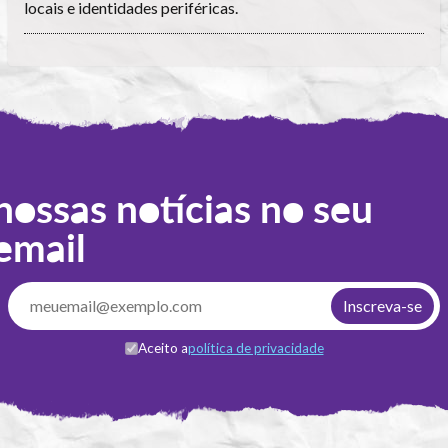
locais e identidades periféricas.
nossas notícias no seu
email
Aceito a
política de privacidade