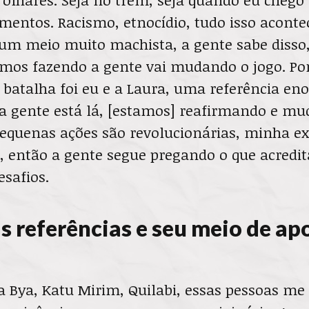
entos. Racismo, etnocídio, tudo isso aconte
é um meio muito machista, a gente sabe disso
mos fazendo a gente vai mudando o jogo. Po
a batalha foi eu e a Laura, uma referência e
 gente está lá, [estamos] reafirmando e mu
pequenas ações são revolucionárias, minha ex
a, então a gente segue pregando o que acred
safios.
s referências e seu meio de ap
a Bya, Katu Mirim, Quilabi, essas pessoas m