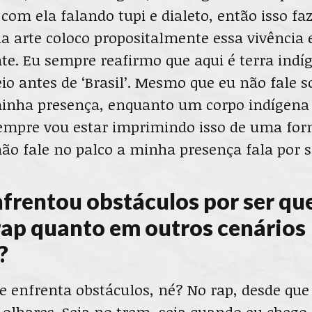
 com ela falando tupi e dialeto, então isso fa
 arte coloco propositalmente essa vivência 
e. Eu sempre reafirmo que aqui é terra indí
io antes de ‘Brasil’. Mesmo que eu não fale s
inha presença, enquanto um corpo indígena
sempre vou estar imprimindo isso de uma for
ão fale no palco a minha presença fala por si
nfrentou obstáculos por ser qu
rap quanto em outros cenários
?
 enfrenta obstáculos, né? No rap, desde que 
 olhares. Seja no trem, seja quando eu chego