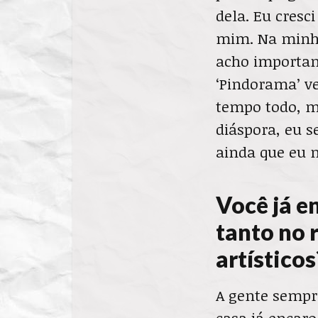
dela. Eu cresci
mim. Na minha
acho important
‘Pindorama’ ve
tempo todo, m
diáspora, eu 
ainda que eu n
Você já e
tanto no 
artísticos
A gente sempre
casa já encaro