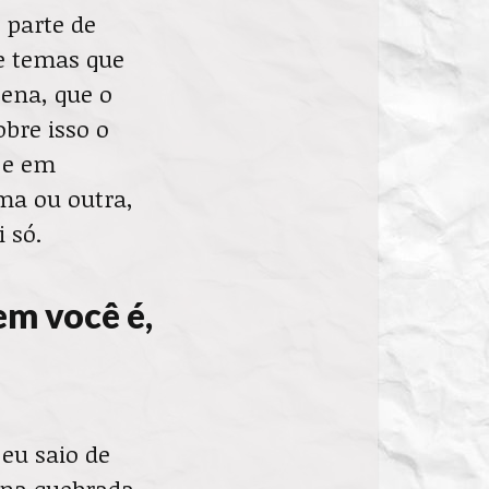
z parte de
e temas que
gena, que o
obre isso o
 e em
ma ou outra,
 só.
em você é,
eu saio de
 na quebrada,