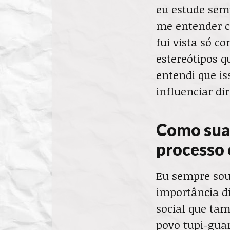
eu estude sem
me entender c
fui vista só 
estereótipos 
entendi que i
influenciar d
Como sua 
processo 
Eu sempre sou
importância di
social que ta
povo tupi-guar