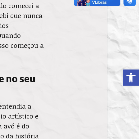
do comecei a
ebi que nunca
ios
 Quando
isso começou a
Ab
e no seu
entendia a
o artístico e
 avó é do
o da história