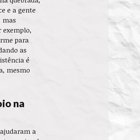
ce e a gente
, mas
r exemplo,
norme para
dando as
istência é
ita, mesmo
oio na
e ajudaram a