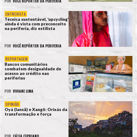
POR
VOCÊ REPÓRTER DA PERIFERIA
ENTREVISTA
Técnica sustentável, ‘upcycling’
ainda é vista com preconceito
na periferia, diz estilista
POR
VOCÊ REPÓRTER DA PERIFERIA
REPORTAGEM
Bancos comunitários
combatem desigualdade de
acesso ao crédito nas
periferias
POR
VIVIANE LIMA
OPINIÃO
Oyá (Iansã) e Xangô: Orixás da
transformação e força
POR
CÁTIA CIPRIANO