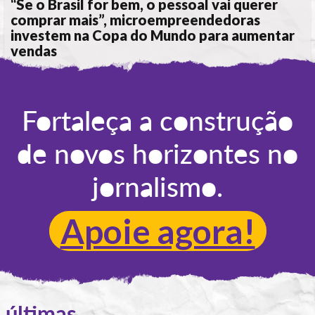
“Se o Brasil for bem, o pessoal vai querer
comprar mais”, microempreendedoras
investem na Copa do Mundo para aumentar
vendas
POR
ANA ALICE DE LIMA
Fortaleça a construção
de novos horizontes no
jornalismo.
Apoie agora!
últimas