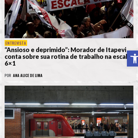
ENTREVISTA
“Ansioso e deprimido”: Morador de Itapevi
A
conta sobre sua rotina de trabalho na escala
6×1
POR
ANA ALICE DE LIMA