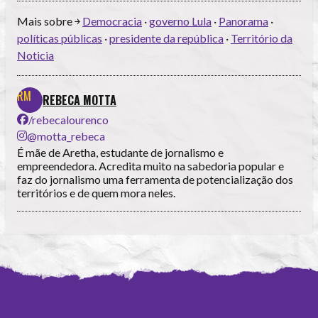
Mais sobre ￫
Democracia
·
governo Lula
·
Panorama
·
políticas públicas
·
presidente da república
·
Território da
Noticia
REBECA MOTTA
/rebecalourenco
@motta_rebeca
É mãe de Aretha, estudante de jornalismo e
empreendedora. Acredita muito na sabedoria popular e
faz do jornalismo uma ferramenta de potencialização dos
territórios e de quem mora neles.