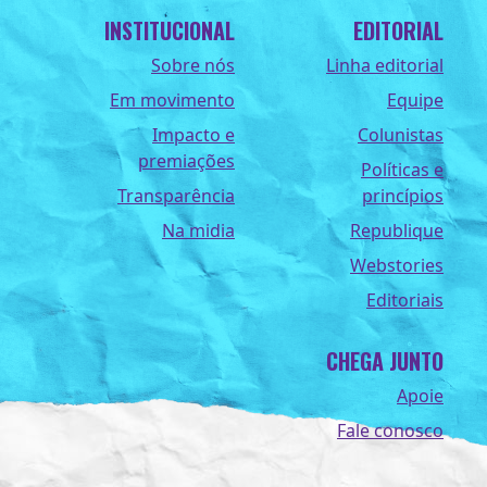
INSTITUCIONAL
EDITORIAL
Sobre nós
Linha editorial
Em movimento
Equipe
Impacto e
Colunistas
premiações
Políticas e
Transparência
princípios
Na midia
Republique
Webstories
Editoriais
CHEGA JUNTO
Apoie
Fale conosco