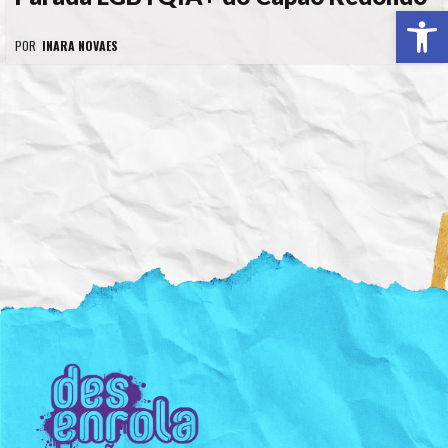
Ab
POR
INARA NOVAES