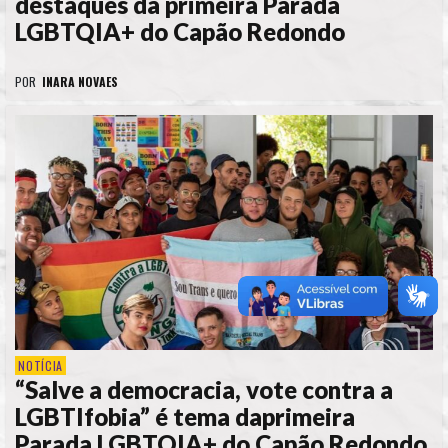
destaques da primeira Parada
LGBTQIA+ do Capão Redondo
POR
INARA NOVAES
NOTÍCIA
“Salve a democracia, vote contra a
LGBTIfobia” é tema daprimeira
Parada LGBTQIA+ do Capão Redondo