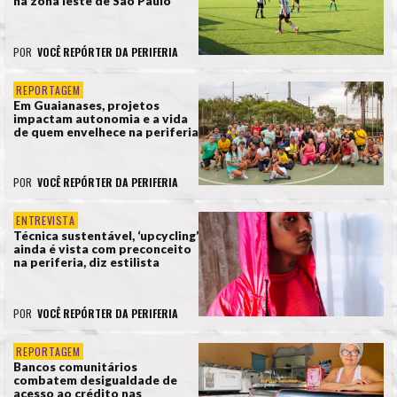
na zona leste de São Paulo
POR
VOCÊ REPÓRTER DA PERIFERIA
REPORTAGEM
Em Guaianases, projetos
impactam autonomia e a vida
de quem envelhece na periferia
POR
VOCÊ REPÓRTER DA PERIFERIA
ENTREVISTA
Técnica sustentável, ‘upcycling’
ainda é vista com preconceito
na periferia, diz estilista
POR
VOCÊ REPÓRTER DA PERIFERIA
REPORTAGEM
Bancos comunitários
combatem desigualdade de
acesso ao crédito nas