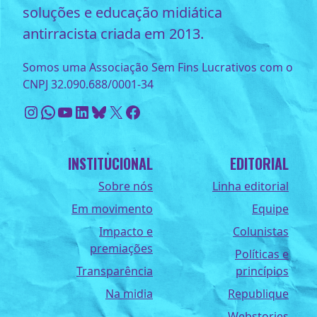
soluções e educação midiática
antirracista criada em 2013.
Somos uma Associação Sem Fins Lucrativos com o
CNPJ 32.090.688/0001-34
Instagram
WhatsApp
Youtube
LinkedIn
Bluesky
X
Facebook
INSTITUCIONAL
EDITORIAL
Sobre nós
Linha editorial
Em movimento
Equipe
Impacto e
Colunistas
premiações
Políticas e
Transparência
princípios
Na midia
Republique
Webstories