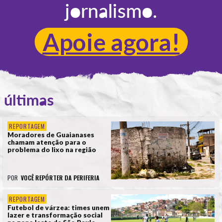
jornalismo.
Apoie agora!
últimas
REPORTAGEM
Moradores de Guaianases
chamam atenção para o
problema do lixo na região
POR
VOCÊ REPÓRTER DA PERIFERIA
REPORTAGEM
Futebol de várzea: times unem
lazer e transformação social