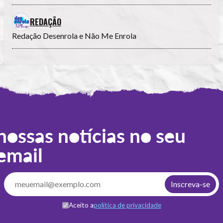
REDAÇÃO
Redação Desenrola e Não Me Enrola
nossas notícias no seu
email
Aceito a
política de privacidade