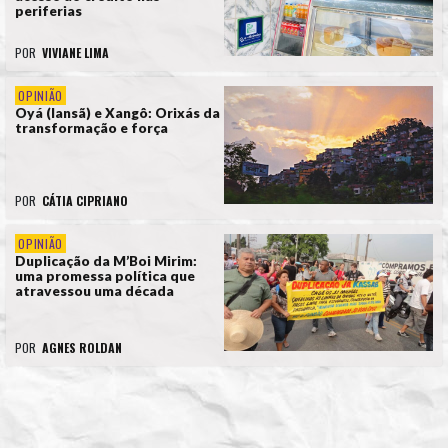
periferias
POR
VIVIANE LIMA
OPINIÃO
Oyá (Iansã) e Xangô: Orixás da
transformação e força
POR
CÁTIA CIPRIANO
OPINIÃO
Duplicação da M’Boi Mirim:
uma promessa política que
atravessou uma década
POR
AGNES ROLDAN