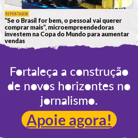
REPORTAGEM
“Se o Brasil for bem, o pessoal vai querer
comprar mais”, microempreendedoras
investem na Copa do Mundo para aumentar
vendas
POR
ANA ALICE DE LIMA
Fortaleça a construção
de novos horizontes no
jornalismo.
Apoie agora!