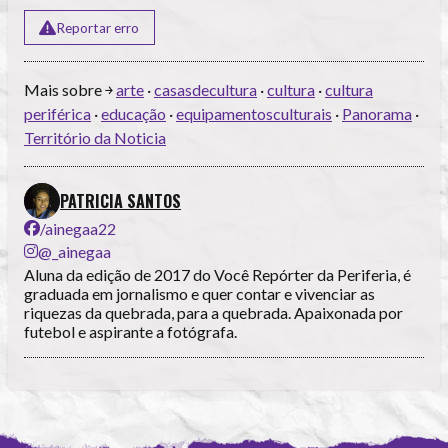
Reportar erro
Mais sobre ￫
arte
·
casasdecultura
·
cultura
·
cultura
periférica
·
educação
·
equipamentosculturais
·
Panorama
·
Território da Noticia
PATRICIA SANTOS
/ainegaa22
@_ainegaa
Aluna da edição de 2017 do Você Repórter da Periferia, é
graduada em jornalismo e quer contar e vivenciar as
riquezas da quebrada, para a quebrada. Apaixonada por
futebol e aspirante a fotógrafa.