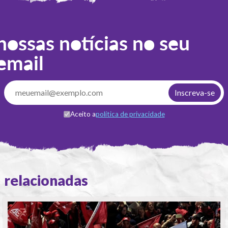
nossas notícias no seu
email
Aceito a
política de privacidade
relacionadas