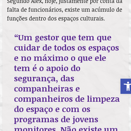
Segundo Alex, hoje, justamente por conta da
falta de funcionários, existe um acúmulo de
funções dentro dos espaços culturais.
“Um gestor que tem que
cuidar de todos os espaços
e no máximo o que ele
tem é o apoio do
segurança, das
A
companheiras e
companheiros de limpeza
do espaço e com os
programas de jovens
monitores. Não existe um