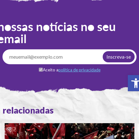
nossas notícias no seu
email
Aceito a
política de privacidade
A
relacionadas