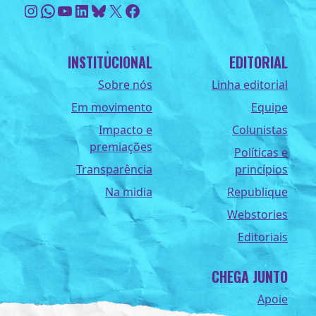
Instagram
WhatsApp
Youtube
LinkedIn
Bluesky
X
Facebook
INSTITUCIONAL
EDITORIAL
Sobre nós
Linha editorial
Em movimento
Equipe
Impacto e
Colunistas
premiações
Políticas e
Transparência
princípios
Na midia
Republique
Webstories
Editoriais
CHEGA JUNTO
Apoie