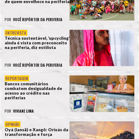
de quem envelhece na periferia
POR
VOCÊ REPÓRTER DA PERIFERIA
ENTREVISTA
Técnica sustentável, ‘upcycling’
ainda é vista com preconceito
na periferia, diz estilista
POR
VOCÊ REPÓRTER DA PERIFERIA
REPORTAGEM
Bancos comunitários
combatem desigualdade de
acesso ao crédito nas
periferias
POR
VIVIANE LIMA
OPINIÃO
Oyá (Iansã) e Xangô: Orixás da
transformação e força