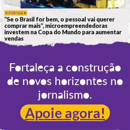
REPORTAGEM
“Se o Brasil for bem, o pessoal vai querer
comprar mais”, microempreendedoras
investem na Copa do Mundo para aumentar
vendas
POR
ANA ALICE DE LIMA
Fortaleça a construção
de novos horizontes no
jornalismo.
Apoie agora!