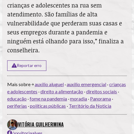
crianças e adolescentes na rua sem
atendimento. São famílias de alta
vulnerabilidade que perderam suas casas e
seus empregos durante a pandemia e
ninguém está olhando para isso,” finaliza a
conselheira.
Reportar erro
Mais sobre ￫
auxilio aluguel
·
auxilio emergencial
·
crianças
e adolescentes
·
direito a alimentação
·
direitos sociais
·
educação
·
fome na pandemia
·
moradia
·
Panorama
·
periferias
·
políticas públicas
·
Território da Noticia
VITÓRIA GUILHERMINA
/xxvitoriaalves