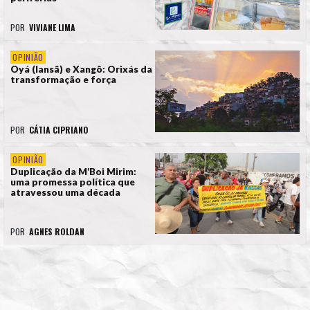
POR
VIVIANE LIMA
OPINIÃO
Oyá (Iansã) e Xangô: Orixás da
transformação e força
POR
CÁTIA CIPRIANO
OPINIÃO
Duplicação da M’Boi Mirim:
uma promessa política que
atravessou uma década
POR
AGNES ROLDAN