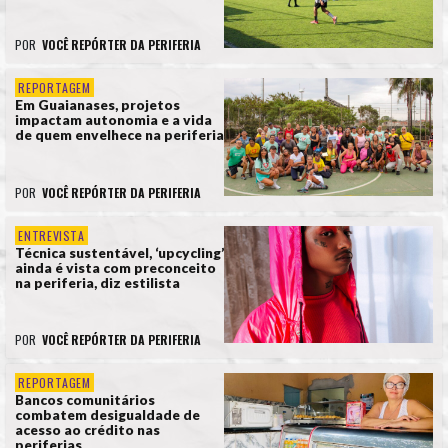
POR
VOCÊ REPÓRTER DA PERIFERIA
REPORTAGEM
Em Guaianases, projetos
impactam autonomia e a vida
de quem envelhece na periferia
POR
VOCÊ REPÓRTER DA PERIFERIA
ENTREVISTA
Técnica sustentável, ‘upcycling’
ainda é vista com preconceito
na periferia, diz estilista
POR
VOCÊ REPÓRTER DA PERIFERIA
REPORTAGEM
Bancos comunitários
combatem desigualdade de
acesso ao crédito nas
periferias