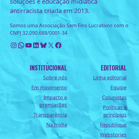
soluções e educação midiática
antirracista criada em 2013.
Somos uma Associação Sem Fins Lucrativos com o
CNPJ 32.090.688/0001-34
Instagram
WhatsApp
Youtube
LinkedIn
Bluesky
X
Facebook
INSTITUCIONAL
EDITORIAL
Sobre nós
Linha editorial
Em movimento
Equipe
Impacto e
Colunistas
premiações
Políticas e
Transparência
princípios
Na midia
Republique
Webstories