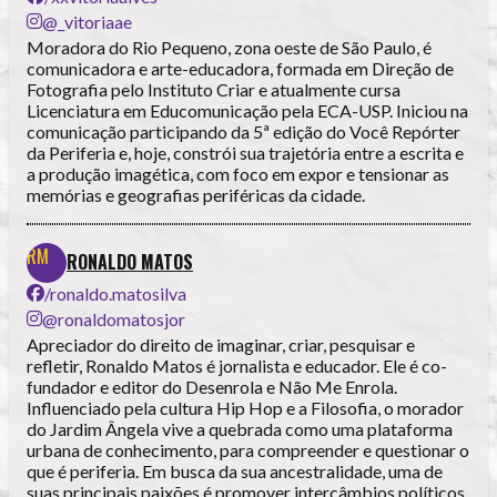
@_vitoriaae
Moradora do Rio Pequeno, zona oeste de São Paulo, é
comunicadora e arte-educadora, formada em Direção de
Fotografia pelo Instituto Criar e atualmente cursa
Licenciatura em Educomunicação pela ECA-USP. Iniciou na
comunicação participando da 5ª edição do Você Repórter
da Periferia e, hoje, constrói sua trajetória entre a escrita e
a produção imagética, com foco em expor e tensionar as
memórias e geografias periféricas da cidade.
RONALDO MATOS
/ronaldo.matosilva
@ronaldomatosjor
Apreciador do direito de imaginar, criar, pesquisar e
refletir, Ronaldo Matos é jornalista e educador. Ele é co-
fundador e editor do Desenrola e Não Me Enrola.
Influenciado pela cultura Hip Hop e a Filosofia, o morador
do Jardim Ângela vive a quebrada como uma plataforma
urbana de conhecimento, para compreender e questionar o
que é periferia. Em busca da sua ancestralidade, uma de
suas principais paixões é promover intercâmbios políticos