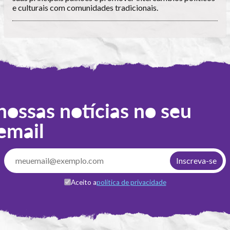
e culturais com comunidades tradicionais.
nossas notícias no seu
email
Aceito a
política de privacidade