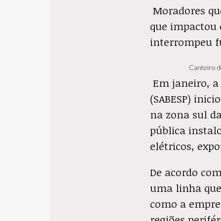
Moradores que
que impactou o
interrompeu f
Canteiro d
Em janeiro, 
(SABESP) inici
na zona sul da
pública instal
elétricos, exp
De acordo com
uma linha que
como a empre
regiões perifér