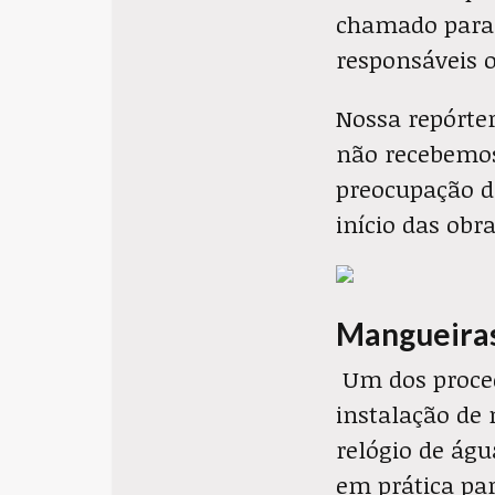
chamado para 
responsáveis o
Nossa repórte
não recebemos
preocupação d
início das obr
Mangueira
Um dos proced
instalação de
relógio de águ
em prática pa