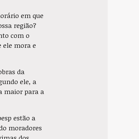
horário em que
ossa região?
nto com o
 ele mora e
obras da
gundo ele, a
 maior para a
besp estão a
indo moradores
óximas dos