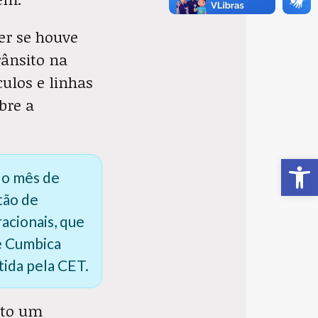
er se houve
rânsito na
culos e linhas
bre a
Ab
 o mês de
tão de
acionais, que
de Cumbica
tida pela CET.
rto um