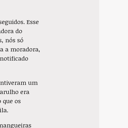
seguidos. Esse
adora do
s, nós só
ta a moradora,
notificado
mantiveram um
barulho era
 que os
la.
 mangueiras