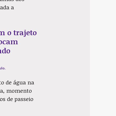
rada a
 o trajeto
locam
ndo
ulo.
to de água na
ana, momento
os de passeio