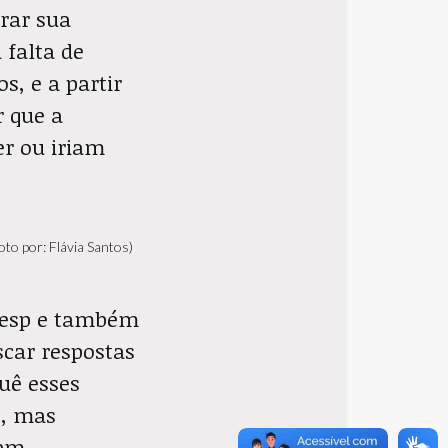
rar sua
 falta de
s, e a partir
 que a
er ou iriam
to por: Flávia Santos)
besp e também
car respostas
uê esses
s, mas
em.