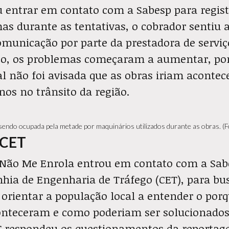
u entrar em contato com a Sabesp para regist
s durante as tentativas, o cobrador sentiu a
omunicação por parte da prestadora de serviço
o, os problemas começaram a aumentar, por
l não foi avisada que as obras iriam acontec
nos no trânsito da região.
endo ocupada pela metade por maquinários utilizados durante as obras. (Fo
a CET
 Não Me Enrola entrou em contato com a Sa
ia de Engenharia de Tráfego (CET), para bus
orientar a população local a entender o porq
nteceram e como poderiam ser solucionado
 respondeu os questionamentos da reportag