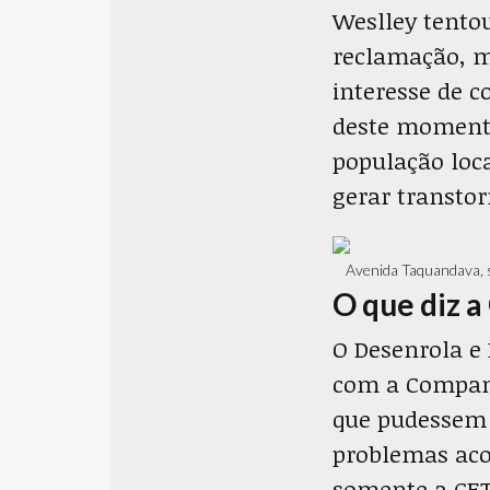
Weslley tento
reclamação, ma
interesse de c
deste moment
população loca
gerar transtor
Avenida Taquandava, s
O que diz 
O Desenrola e
com a Companh
que pudessem 
problemas aco
somente a CET