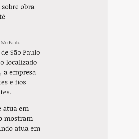
 sobre obra
té
 São Paulo.
 de São Paulo
ro localizado
o, a empresa
es e fios
tes.
e atua em
esp mostram
ando atua em