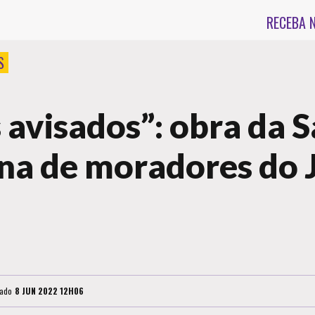
RECEBA 
S
avisados”: obra da 
ina de moradores do 
cado
8 JUN 2022 12H06