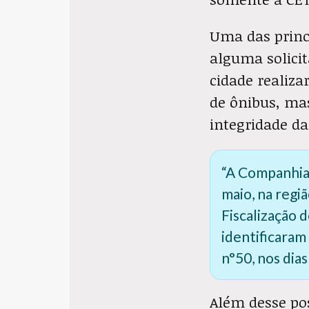
Uma das princ
alguma solici
cidade realiza
de ônibus, ma
integridade da
“A Companhia
maio, na regi
Fiscalização 
identificaram
n°50, nos dia
Além desse po