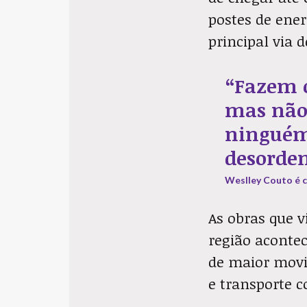
postes de ener
principal via d
“Fazem o
mas não
ninguém 
desorde
Weslley Couto é c
As obras que 
região aconte
de maior movi
e transporte c