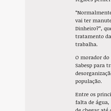
“Normalmente 
vai ter manute
Dinheiro?”, q
tratamento da
trabalha.
O morador do 
Sabesp para tr
desorganizaçã
população.
Entre os princ
falta de água,
de chegar até 