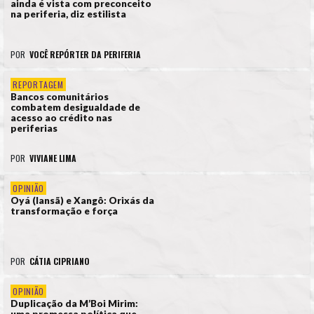
ainda é vista com preconceito
na periferia, diz estilista
POR
VOCÊ REPÓRTER DA PERIFERIA
REPORTAGEM
Bancos comunitários
combatem desigualdade de
acesso ao crédito nas
periferias
POR
VIVIANE LIMA
OPINIÃO
Oyá (Iansã) e Xangô: Orixás da
transformação e força
POR
CÁTIA CIPRIANO
OPINIÃO
Duplicação da M’Boi Mirim: