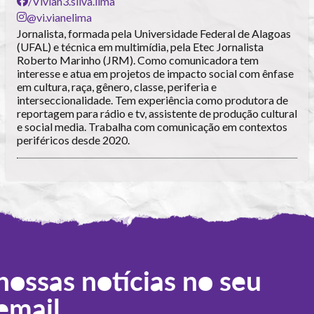
/Vivian3.silva.lima
@vi.vianelima
Jornalista, formada pela Universidade Federal de Alagoas
(UFAL) e técnica em multimídia, pela Etec Jornalista
Roberto Marinho (JRM). Como comunicadora tem
interesse e atua em projetos de impacto social com ênfase
em cultura, raça, gênero, classe, periferia e
interseccionalidade. Tem experiência como produtora de
reportagem para rádio e tv, assistente de produção cultural
e social media. Trabalha com comunicação em contextos
periféricos desde 2020.
nossas notícias no seu
email