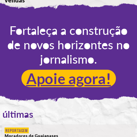
POR
ANA ALICE DE LIMA
Fortaleça a construção
de novos horizontes no
jornalismo.
Apoie agora!
últimas
REPORTAGEM
Moradores de Guaianases