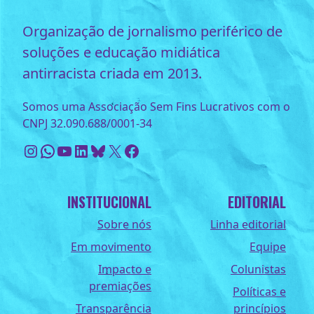
Organização de jornalismo periférico de
soluções e educação midiática
antirracista criada em 2013.
Somos uma Associação Sem Fins Lucrativos com o
CNPJ 32.090.688/0001-34
Instagram
WhatsApp
Youtube
LinkedIn
Bluesky
X
Facebook
INSTITUCIONAL
EDITORIAL
Sobre nós
Linha editorial
Em movimento
Equipe
Impacto e
Colunistas
premiações
Políticas e
Transparência
princípios