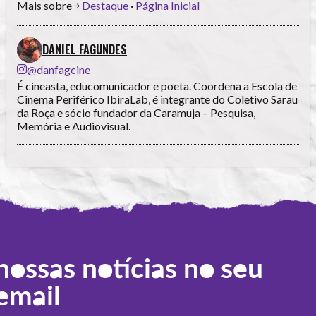
Mais sobre ￫
Destaque
·
Página Inicial
DANIEL FAGUNDES
@danfagcine
É cineasta, educomunicador e poeta. Coordena a Escola de
Cinema Periférico IbiraLab, é integrante do Coletivo Sarau
da Roça e sócio fundador da Caramuja – Pesquisa,
Memória e Audiovisual.
nossas notícias no seu
email