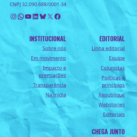
CNPJ 32.090.688/0001-34
Instagram
WhatsApp
Youtube
LinkedIn
Bluesky
X
Facebook
INSTITUCIONAL
EDITORIAL
Sobre nós
Linha editorial
Em movimento
Equipe
Impacto e
Colunistas
premiações
Políticas e
Transparência
princípios
Na midia
Republique
Webstories
Editoriais
CHEGA JUNTO