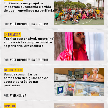
Em Guaianases, projetos
impactam autonomia e a vida
de quem envelhece na periferia
POR
VOCÊ REPÓRTER DA PERIFERIA
ENTREVISTA
Técnica sustentável, ‘upcycling’
ainda é vista com preconceito
na periferia, diz estilista
POR
VOCÊ REPÓRTER DA PERIFERIA
REPORTAGEM
Bancos comunitários
combatem desigualdade de
acesso ao crédito nas
periferias
POR
VIVIANE LIMA
OPINIÃO