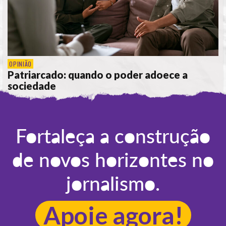
OPINIÃO
Patriarcado: quando o poder adoece a
sociedade
POR
CÁTIA CIPRIANO
Fortaleça a construção
de novos horizontes no
jornalismo.
Apoie agora!