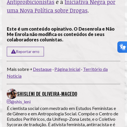
Antiproibicionistas
e a
Iniciativa Negra por
uma Nova Política sobre Drogas
.
Este é um conteúdo opinativo. O Desenrola e Não
Me Enrola não modifica os conteúdos de seus
colaboradores colunistas.
Reportar erro
Mais sobre ￫
Destaque
·
Página Inicial
·
Território da
Noticia
SHISLENI DE OLIVEIRA-MACEDO
@shis_leni
É cientista social com mestrado em Estudos Feministas e
de Gênero e em Antropologia Social. Compõe o Centro de
Estudos Periféricos, da Unifesp-Zona Leste, e o Coletivo
Sycorax de tradução. É ativista feminista, antirracista e é