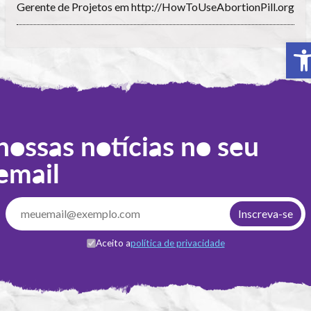
Gerente de Projetos em http://HowToUseAbortionPill.org
A
nossas notícias no seu
email
Aceito a
política de privacidade