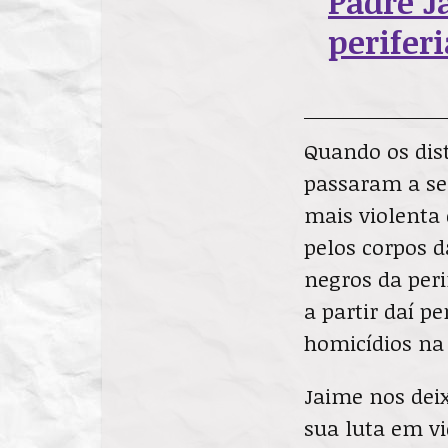
Padre 
periferi
Quando os dist
passaram a se
mais violenta 
pelos corpos d
negros da per
a partir daí p
homicídios na
Jaime nos dei
sua luta em vi