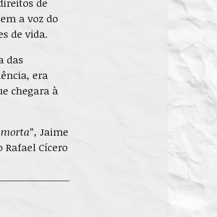
ireitos de
sem a voz do
s de vida.
a das
ência, era
ue chegara à
é morta”
, Jaime
 Rafael Cícero