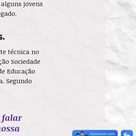
e alguns jovens
egado.
s.
te técnica no
ição Sociedade
de Educação
ia. Segundo
 falar
nossa