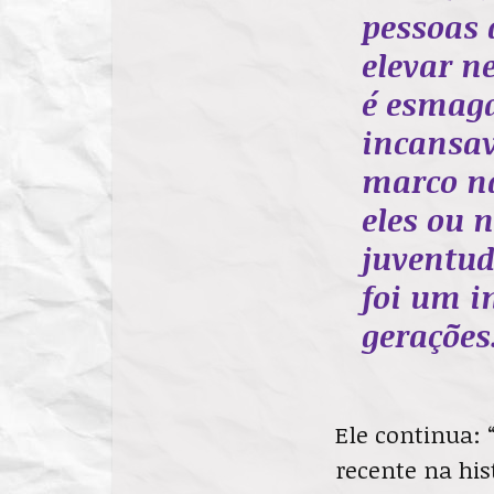
pessoas 
elevar n
é esmaga
incansav
marco na
eles ou n
juventud
foi um i
gerações
Ele continua: 
recente na his