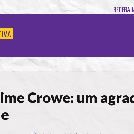
RECEBA 
TIVA
aime Crowe: um agra
de