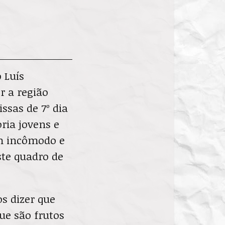
 Luís
r a região
ssas de 7º dia
ria jovens e
um incômodo e
ste quadro de
s dizer que
ue são frutos