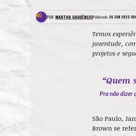
POR
MARTHA GAUDÊNCIO
Publicado
26 JUN 2023 10
Temos experiênc
juventude, com
projetos e seg
“Quem s
Pra não dizer 
São Paulo, Jar
Brown se refer