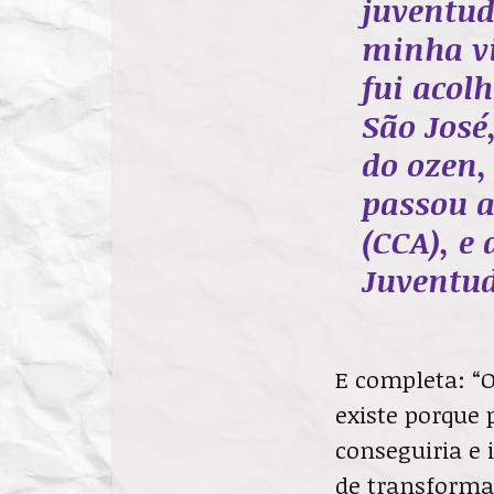
juventud
minha vi
fui acol
São José
do ozen
passou a
(CCA), e
Juventud
E completa: “
existe porque
conseguiria e
de transformaç