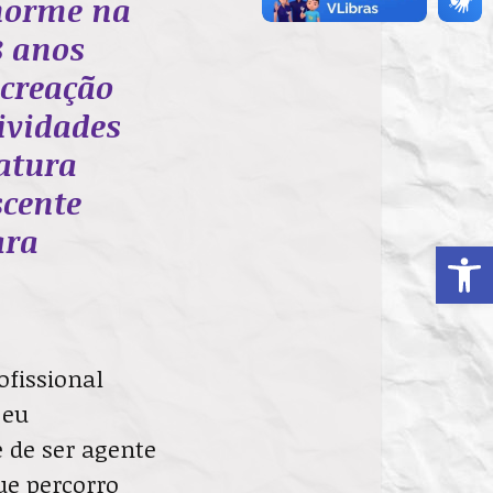
norme na
8 anos
ecreação
ividades
atura
scente
ara
Ab
ofissional
 eu
 de ser agente
ue percorro