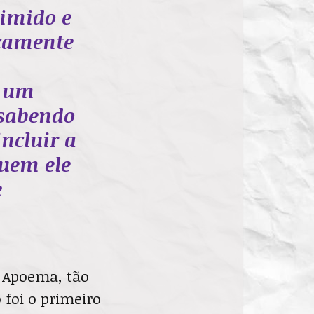
rimido e
icamente
é um
 sabendo
incluir a
quem ele
e
u Apoema, tão
 foi o primeiro