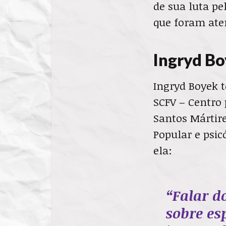
de sua luta pe
que foram ate
Ingryd Bo
Ingryd Boyek t
SCFV – Centro 
Santos Mártir
Popular e psic
ela:
“Falar d
sobre es