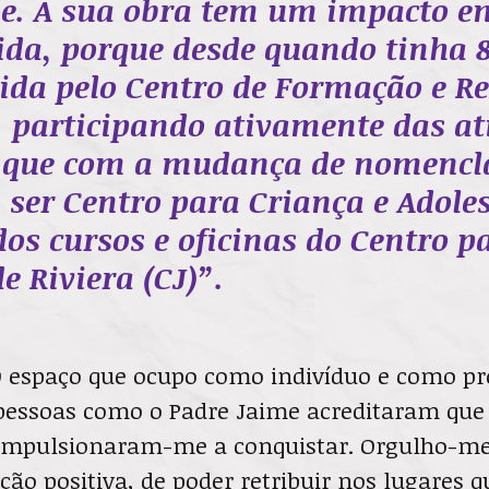
e. A sua obra tem um impacto e
da, porque desde quando tinha 
hida pelo Centro de Formação e R
, participando ativamente das at
, que com a mudança de nomencl
 ser Centro para Criança e Adole
 dos cursos e oficinas do Centro p
e Riviera (CJ)”.
O espaço que ocupo como indivíduo e como pr
 pessoas como o Padre Jaime acreditaram que
 impulsionaram-me a conquistar. Orgulho-me
ão positiva, de poder retribuir nos lugares q