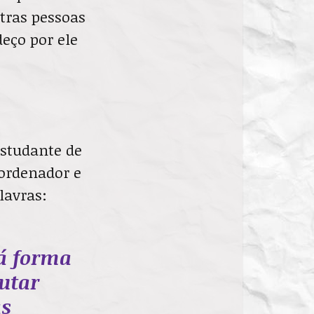
tras pessoas
eço por ele
estudante de
ordenador e
lavras:
há forma
lutar
as