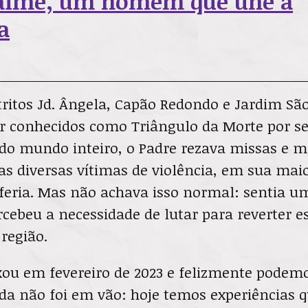
Jaime, um homem que une a
a
ritos Jd. Ângela, Capão Redondo e Jardim São
r conhecidos como Triângulo da Morte por se
do mundo inteiro, o Padre rezava missas e mi
as diversas vítimas de violência, em sua maio
iferia. Mas não achava isso normal: sentia 
ercebeu a necessidade de lutar para reverter e
 região.
xou em fevereiro de 2023 e felizmente podemo
da não foi em vão: hoje temos experiências q