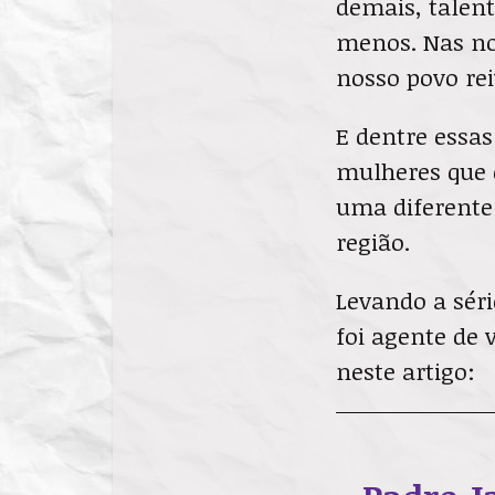
demais, talent
menos. Nas no
nosso povo re
E dentre essa
mulheres que e
uma diferente
região.
Levando a séri
foi agente de 
neste artigo: