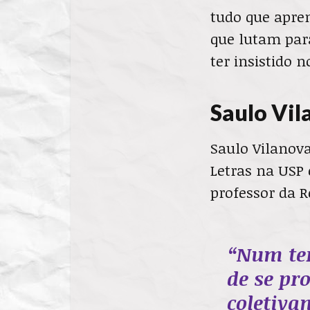
tudo que apre
que lutam par
ter insistido 
Saulo Vil
Saulo Vilanov
Letras na USP
professor da 
“Num ter
de se pr
coletiva