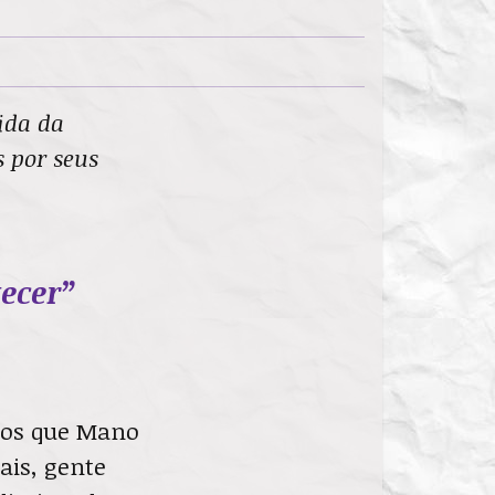
vida da
s por seus
ecer”
ados que Mano
ais, gente