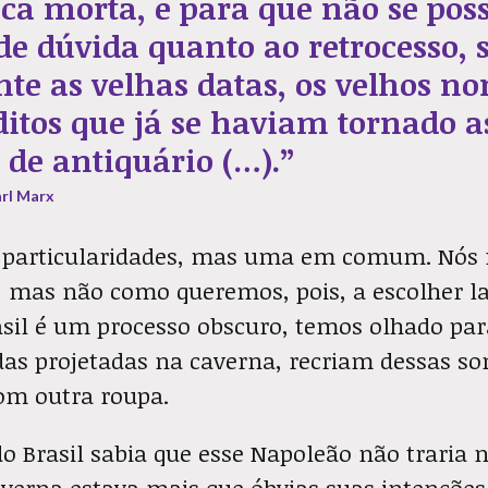
a morta, e para que não se pos
e dúvida quanto ao retrocesso,
e as velhas datas, os velhos no
ditos que já se haviam tornado a
 de antiquário (…).”
arl Marx
 particularidades, mas uma em comum. Nós
, mas não como queremos, pois, a escolher l
rasil é um processo obscuro, temos olhado pa
idas projetadas na caverna, recriam dessas s
m outra roupa.
o Brasil sabia que esse Napoleão não traria 
averna estava mais que óbvias suas intençõe