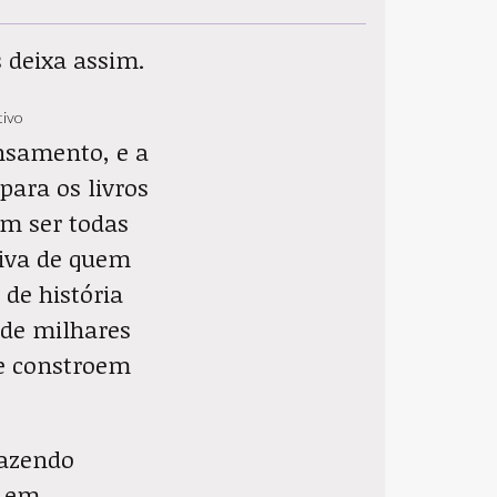
 deixa assim.
tivo
ensamento, e a
para os livros
em ser todas
tiva de quem
 de história
 de milhares
e constroem
fazendo
r em