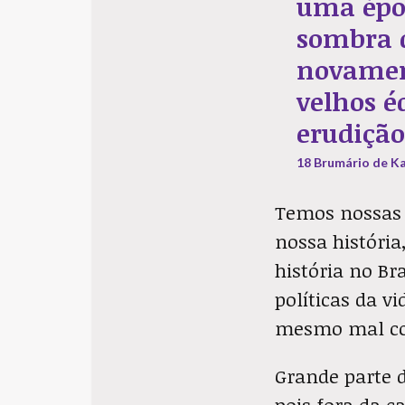
uma époc
sombra d
novament
velhos é
erudição
18 Brumário de K
Temos nossas
nossa história
história no B
políticas da v
mesmo mal co
Grande parte d
pois fora da c