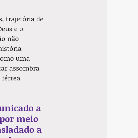
, trajetória de
Deus e o
ão não
história
a como uma
itar assombra
 férrea
unicado a
 por meio
nsladado a