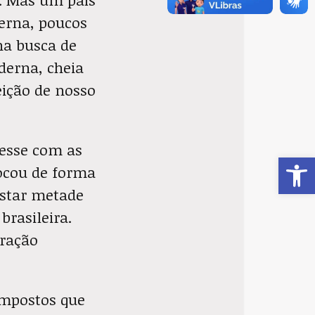
erna, poucos
na busca de
derna, cheia
leição de nosso
resse com as
Ab
locou de forma
estar metade
brasileira.
oração
impostos que