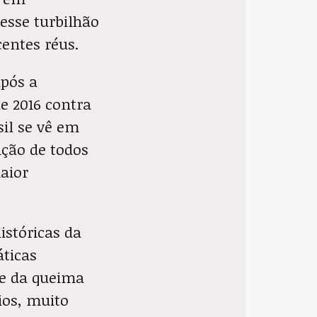
esse turbilhão
centes réus.
após a
e 2016 contra
sil se vê em
ição de todos
maior
istóricas da
ticas
ge da queima
ios, muito