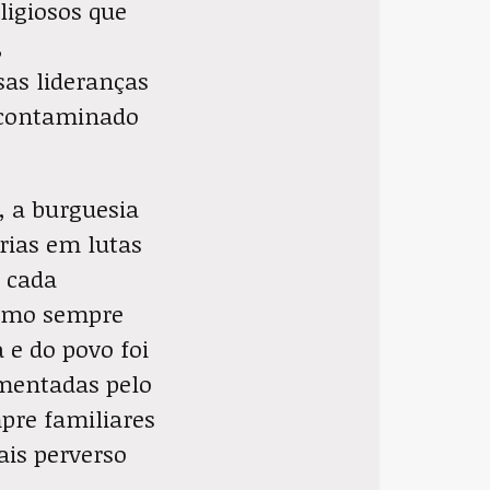
ligiosos que
,
sas lideranças
 contaminado
, a burguesia
rias em lutas
m cada
ismo sempre
 e do povo foi
imentadas pelo
pre familiares
is perverso