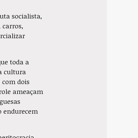
ta socialista,
 carros,
cializar
que toda a
a cultura
s com dois
trole ameaçam
rguesas
to endurecem
eritocracia,