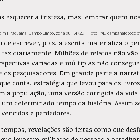
s esquecer a tristeza, mas lembrar quem nos
dim Piracuama, Campo Limpo, zona sul, SP/20 – Foto: @Dicampanafotocole
 de escrever, pois, a escrita materializa o p
e faz diariamente. Milhões de relatos não vão 
erspectivas variadas e múltiplas não consegu
elos pesquisadores. Em grande parte a narra
que conta, estratégia que levou para os livros
am a população, uma versão corrigida da vida
 um determinado tempo da história. Assim s
, vencidos e perdedores.
tempos, revelações são feitas como que des
que levaram milhares de pessoas a acredita