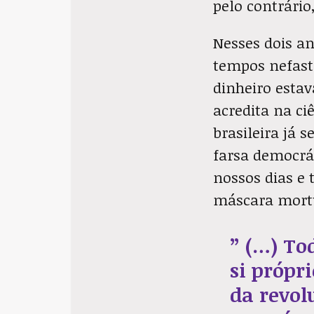
pelo contrári
Nesses dois an
tempos nefasto
dinheiro esta
acredita na ci
brasileira já
farsa democrát
nossos dias e 
máscara mortu
” (…) To
si própr
da revol