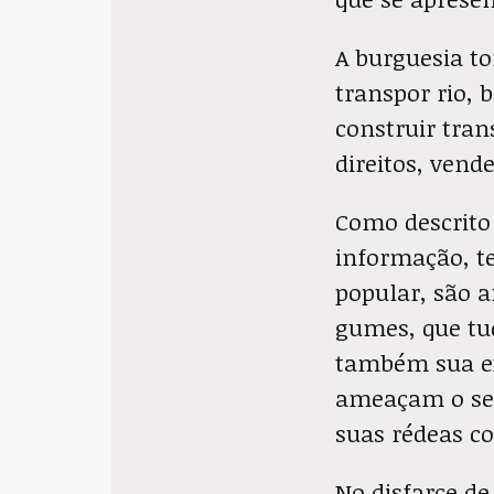
A burguesia to
transpor rio, 
construir tran
direitos, vend
Como descrito 
informação, te
popular, são a
gumes, que tu
também sua ex
ameaçam o seu
suas rédeas co
No disfarce de