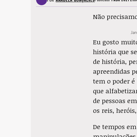
Não precisamo
Jar
Eu gosto muito
história que s
de história, p
apreendidas p
tem o poder é 
que alfabetiz
de pessoas em
os reis, heróis
De tempos em 
manipulações 