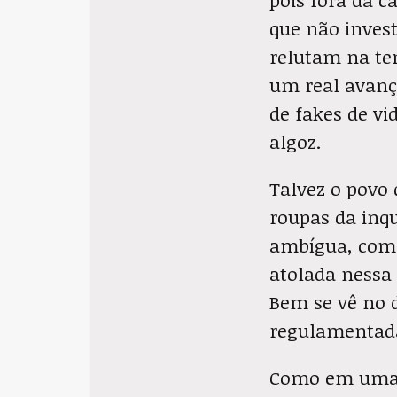
que não inves
relutam na te
um real avanç
de fakes de vi
algoz.
Talvez o povo 
roupas da inqu
ambígua, como
atolada nessa 
Bem se vê no d
regulamentada
Como em uma r