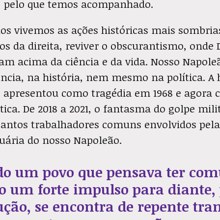
o, pelo que temos acompanhado.
os vivemos as ações históricas mais sombrias
s da direita, reviver o obscurantismo, onde 
vam acima da ciência e da vida. Nosso Napole
ência, na história, nem mesmo na política. A 
 se apresentou como tragédia em 1968 e agor
ica. De 2018 a 2021, o fantasma do golpe mil
tantos trabalhadores comuns envolvidos pela
ária do nosso Napoleão.
do um povo que pensava ter com
io um forte impulso para diante,
ução, se encontra de repente tra