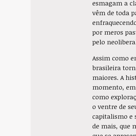
esmagam a cla
vêm de toda p
enfraquecendo
por meros pas
pelo neoliber
Assim como em
brasileira to
maiores. A his
momento, em c
como exploraçã
o ventre de s
capitalismo e
de mais, que 
que se apresen