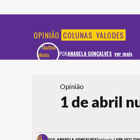
OPINIÃO
COLUNAS
YALODES
POR
ANABELA GONÇALVES
ver mais
Opinião
1 de abril n
POR
ANABELA GONÇALVES
Publicado
1 ABR 2021 21H