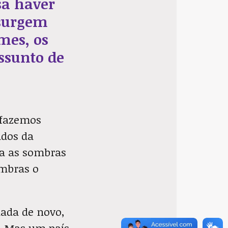
sa haver
 surgem
mes, os
ssunto de
 fazemos
ados da
ra as sombras
ombras o
nada de novo,
s. Mas um país