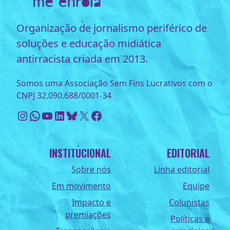
Organização de jornalismo periférico de
soluções e educação midiática
antirracista criada em 2013.
Somos uma Associação Sem Fins Lucrativos com o
CNPJ 32.090.688/0001-34
Instagram
WhatsApp
Youtube
LinkedIn
Bluesky
X
Facebook
INSTITUCIONAL
EDITORIAL
Sobre nós
Linha editorial
Em movimento
Equipe
Impacto e
Colunistas
premiações
Políticas e