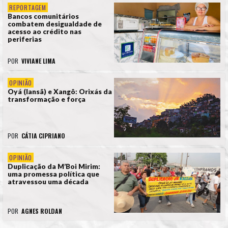
REPORTAGEM
Bancos comunitários
combatem desigualdade de
acesso ao crédito nas
periferias
POR
VIVIANE LIMA
OPINIÃO
Oyá (Iansã) e Xangô: Orixás da
transformação e força
POR
CÁTIA CIPRIANO
OPINIÃO
Duplicação da M’Boi Mirim:
uma promessa política que
atravessou uma década
POR
AGNES ROLDAN