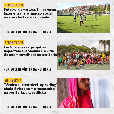
REPORTAGEM
Futebol de várzea: times unem
lazer e transformação social
na zona leste de São Paulo
POR
VOCÊ REPÓRTER DA PERIFERIA
REPORTAGEM
Em Guaianases, projetos
impactam autonomia e a vida
de quem envelhece na periferia
POR
VOCÊ REPÓRTER DA PERIFERIA
ENTREVISTA
Técnica sustentável, ‘upcycling’
ainda é vista com preconceito
na periferia, diz estilista
POR
VOCÊ REPÓRTER DA PERIFERIA