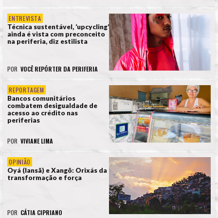
ENTREVISTA
Técnica sustentável, ‘upcycling’
ainda é vista com preconceito
na periferia, diz estilista
POR
VOCÊ REPÓRTER DA PERIFERIA
REPORTAGEM
Bancos comunitários
combatem desigualdade de
acesso ao crédito nas
periferias
POR
VIVIANE LIMA
OPINIÃO
Oyá (Iansã) e Xangô: Orixás da
transformação e força
POR
CÁTIA CIPRIANO