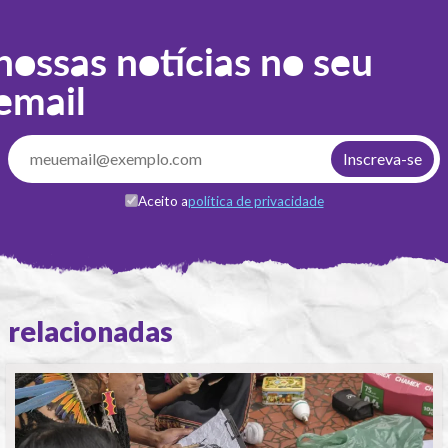
nossas notícias no seu
email
Aceito a
política de privacidade
relacionadas