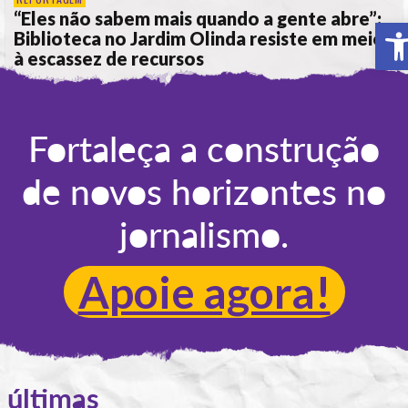
“Eles não sabem mais quando a gente abre”:
A
Biblioteca no Jardim Olinda resiste em meio
à escassez de recursos
POR
ANA ALICE DE LIMA
Fortaleça a construção
de novos horizontes no
jornalismo.
Apoie agora!
últimas