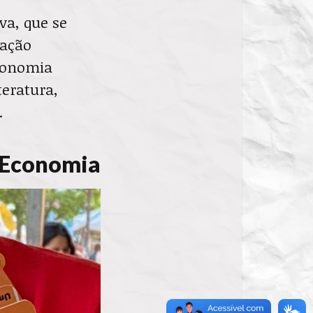
va, que se
vação
economia
teratura,
.
 Economia