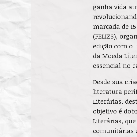
ganha vida atr
revolucionando
marcada de 15 
(FELIZS), orga
edição com o 
da Moeda Liter
essencial no c
Desde sua cria
literatura per
Literárias, de
objetivo é do
Literárias, que
comunitárias e