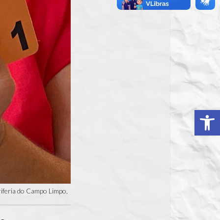
Ab
riferia do Campo Limpo,