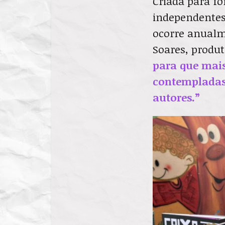
Criada para fo
independentes,
ocorre anualm
Soares, produt
para que mais
contempladas,
autores.”