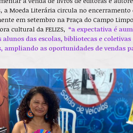
mentar a venda de livros de editoras e autore
 a Moeda Literária circula no encerramento d
ente em setembro na Praça do Campo Limpo
ora cultural da FELIZS,
“a expectativa é aum
 alunos das escolas, bibliotecas e coletivas
 ampliando as oportunidades de vendas pa