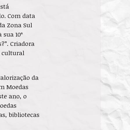
está
ulo. Com data
 da Zona Sul
 sua 10ª
?”. Criadora
 cultural
valorização da
 em Moedas
ste ano, o
Moedas
as, bibliotecas