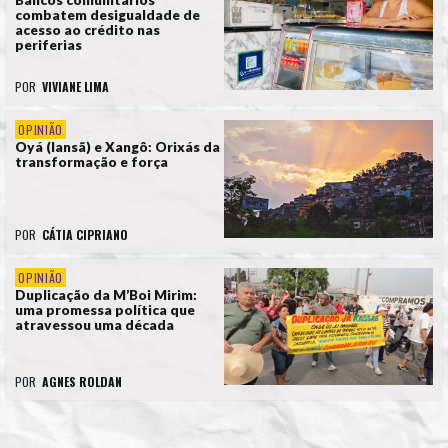
combatem desigualdade de
acesso ao crédito nas
periferias
POR
VIVIANE LIMA
OPINIÃO
Oyá (Iansã) e Xangô: Orixás da
transformação e força
POR
CÁTIA CIPRIANO
OPINIÃO
Duplicação da M’Boi Mirim:
uma promessa política que
atravessou uma década
POR
AGNES ROLDAN