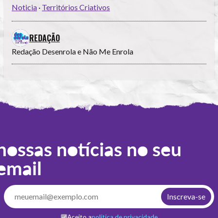
Noticia
·
Territórios Criativos
REDAÇÃO
Redação Desenrola e Não Me Enrola
nossas notícias no seu
email
Aceito a
política de privacidade