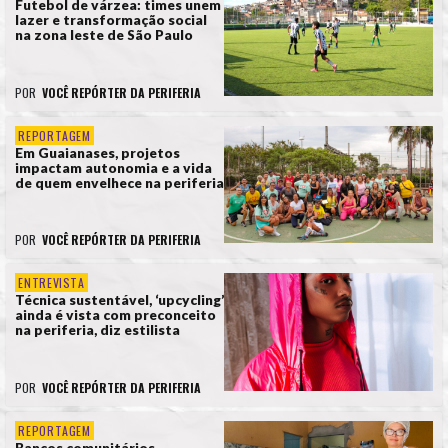
Futebol de várzea: times unem
lazer e transformação social
na zona leste de São Paulo
POR
VOCÊ REPÓRTER DA PERIFERIA
REPORTAGEM
Em Guaianases, projetos
impactam autonomia e a vida
de quem envelhece na periferia
POR
VOCÊ REPÓRTER DA PERIFERIA
ENTREVISTA
Técnica sustentável, ‘upcycling’
ainda é vista com preconceito
na periferia, diz estilista
POR
VOCÊ REPÓRTER DA PERIFERIA
REPORTAGEM
Bancos comunitários