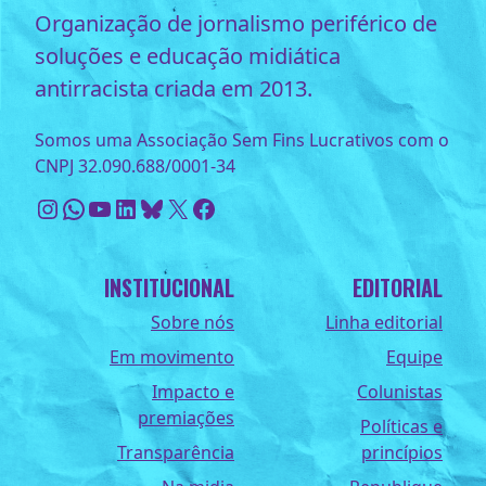
Organização de jornalismo periférico de
soluções e educação midiática
antirracista criada em 2013.
Somos uma Associação Sem Fins Lucrativos com o
CNPJ 32.090.688/0001-34
Instagram
WhatsApp
Youtube
LinkedIn
Bluesky
X
Facebook
INSTITUCIONAL
EDITORIAL
Sobre nós
Linha editorial
Em movimento
Equipe
Impacto e
Colunistas
premiações
Políticas e
Transparência
princípios