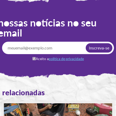
nossas notícias no seu
email
Aceito a
política de privacidade
relacionadas