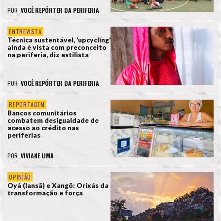
POR
VOCÊ REPÓRTER DA PERIFERIA
ENTREVISTA
Técnica sustentável, ‘upcycling’
ainda é vista com preconceito
na periferia, diz estilista
POR
VOCÊ REPÓRTER DA PERIFERIA
REPORTAGEM
Bancos comunitários
combatem desigualdade de
acesso ao crédito nas
periferias
POR
VIVIANE LIMA
OPINIÃO
Oyá (Iansã) e Xangô: Orixás da
transformação e força