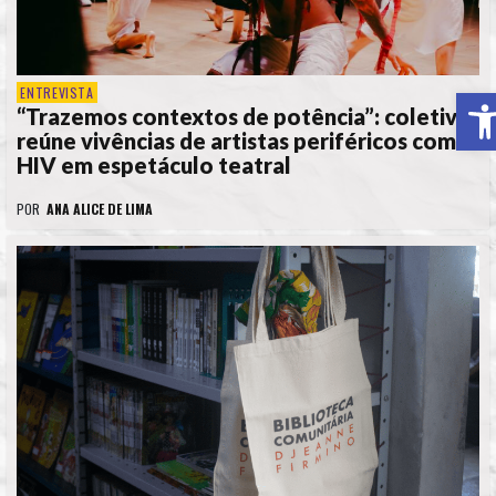
A
ENTREVISTA
“Trazemos contextos de potência”: coletivo
reúne vivências de artistas periféricos com
HIV em espetáculo teatral
POR
ANA ALICE DE LIMA