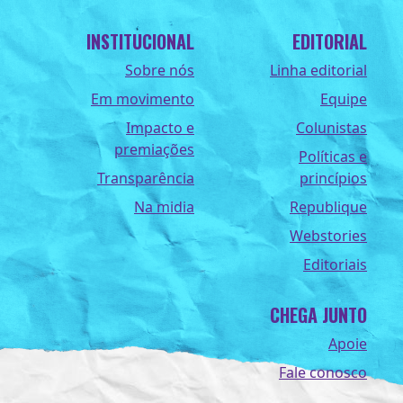
INSTITUCIONAL
EDITORIAL
Sobre nós
Linha editorial
Em movimento
Equipe
Impacto e
Colunistas
premiações
Políticas e
Transparência
princípios
Na midia
Republique
Webstories
Editoriais
CHEGA JUNTO
Apoie
Fale conosco