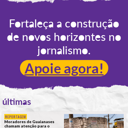
POR
ANA ALICE DE LIMA
Fortaleça a construção
de novos horizontes no
jornalismo.
Apoie agora!
últimas
REPORTAGEM
Moradores de Guaianases
chamam atenção para o