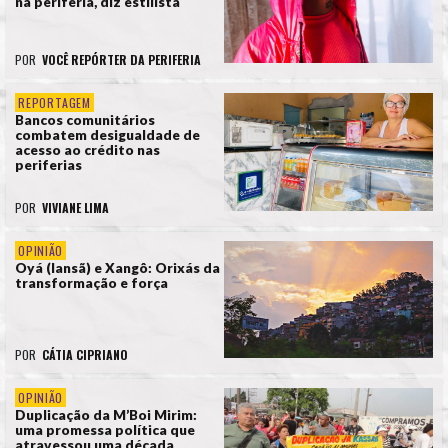
na periferia, diz estilista
POR
VOCÊ REPÓRTER DA PERIFERIA
REPORTAGEM
Bancos comunitários
combatem desigualdade de
acesso ao crédito nas
periferias
POR
VIVIANE LIMA
OPINIÃO
Oyá (Iansã) e Xangô: Orixás da
transformação e força
POR
CÁTIA CIPRIANO
OPINIÃO
Duplicação da M’Boi Mirim:
uma promessa política que
atravessou uma década