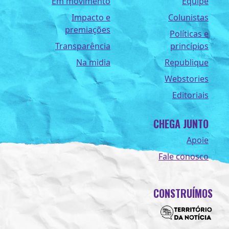
Em movimento
Equipe
Impacto e
Colunistas
premiações
Políticas e
Transparência
princípios
Na midia
Republique
Webstories
Editoriais
CHEGA JUNTO
Apoie
Fale conosco
CONSTRUÍMOS