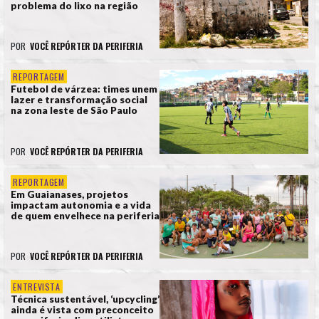
problema do lixo na região
POR
VOCÊ REPÓRTER DA PERIFERIA
REPORTAGEM
Futebol de várzea: times unem
lazer e transformação social
na zona leste de São Paulo
POR
VOCÊ REPÓRTER DA PERIFERIA
REPORTAGEM
Em Guaianases, projetos
impactam autonomia e a vida
de quem envelhece na periferia
POR
VOCÊ REPÓRTER DA PERIFERIA
ENTREVISTA
Técnica sustentável, ‘upcycling’
ainda é vista com preconceito