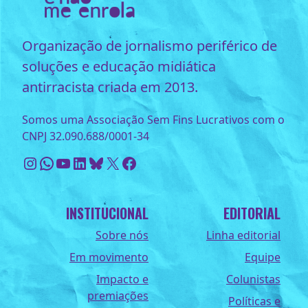
Organização de jornalismo periférico de
soluções e educação midiática
antirracista criada em 2013.
Somos uma Associação Sem Fins Lucrativos com o
CNPJ 32.090.688/0001-34
Instagram
WhatsApp
Youtube
LinkedIn
Bluesky
X
Facebook
INSTITUCIONAL
EDITORIAL
Sobre nós
Linha editorial
Em movimento
Equipe
Impacto e
Colunistas
premiações
Políticas e