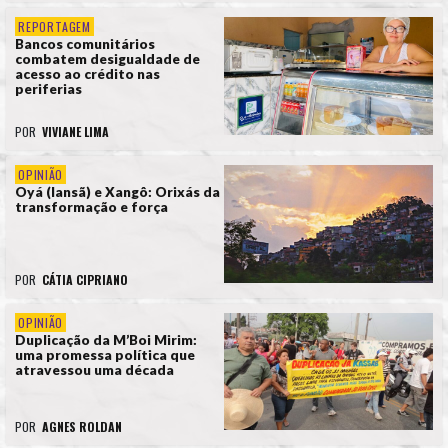
REPORTAGEM
Bancos comunitários
combatem desigualdade de
acesso ao crédito nas
periferias
POR
VIVIANE LIMA
OPINIÃO
Oyá (Iansã) e Xangô: Orixás da
transformação e força
POR
CÁTIA CIPRIANO
OPINIÃO
Duplicação da M’Boi Mirim:
uma promessa política que
atravessou uma década
POR
AGNES ROLDAN