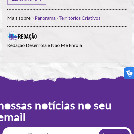
Mais sobre ￫
Panorama
·
Territórios Criativos
REDAÇÃO
Redação Desenrola e Não Me Enrola
nossas notícias no seu
email