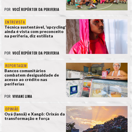
POR
VOCÊ REPÓRTER DA PERIFERIA
ENTREVISTA
Técnica sustentável, ‘upcycling’
ainda é vista com preconceito
na periferia, diz estilista
POR
VOCÊ REPÓRTER DA PERIFERIA
REPORTAGEM
Bancos comunitários
combatem desigualdade de
acesso ao crédito nas
periferias
POR
VIVIANE LIMA
OPINIÃO
Oyá (Iansã) e Xangô: Orixás da
transformação e força