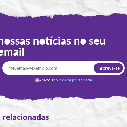
nossas notícias no seu
email
Aceito a
política de privacidade
relacionadas