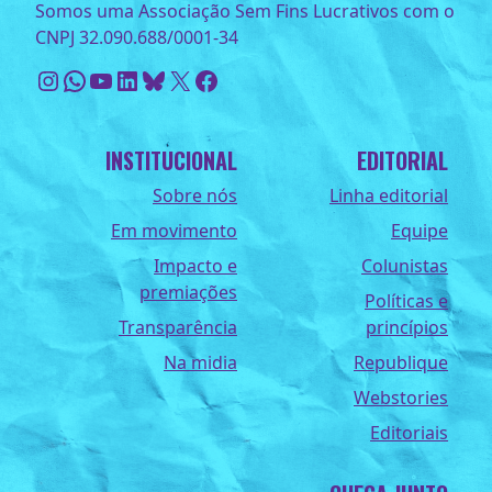
Somos uma Associação Sem Fins Lucrativos com o
CNPJ 32.090.688/0001-34
Instagram
WhatsApp
Youtube
LinkedIn
Bluesky
X
Facebook
INSTITUCIONAL
EDITORIAL
Sobre nós
Linha editorial
Em movimento
Equipe
Impacto e
Colunistas
premiações
Políticas e
Transparência
princípios
Na midia
Republique
Webstories
Editoriais