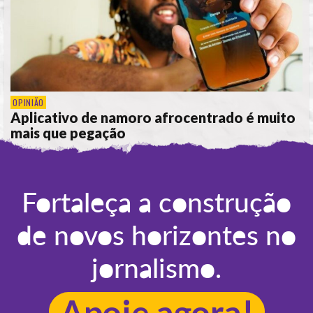
OPINIÃO
Aplicativo de namoro afrocentrado é muito
mais que pegação
POR
REBECA MOTTA
Fortaleça a construção
de novos horizontes no
jornalismo.
Apoie agora!