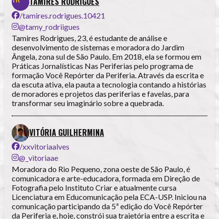
TAMIRES RODRIGUES
/tamires.rodrigues.10421
@tamy_rodriigues
Tamires Rodrigues, 23, é estudante de análise e
desenvolvimento de sistemas e moradora do Jardim
Ângela, zona sul de São Paulo. Em 2018, ela se formou em
Práticas Jornalísticas Nas Periferias pelo programa de
formação Você Repórter da Periferia. Através da escrita e
da escuta ativa, ela pauta a tecnologia contando a histórias
de moradores e projetos das periferias e favelas, para
transformar seu imaginário sobre a quebrada.
VITÓRIA GUILHERMINA
/xxvitoriaalves
@_vitoriaae
Moradora do Rio Pequeno, zona oeste de São Paulo, é
comunicadora e arte-educadora, formada em Direção de
Fotografia pelo Instituto Criar e atualmente cursa
Licenciatura em Educomunicação pela ECA-USP. Iniciou na
comunicação participando da 5ª edição do Você Repórter
da Periferia e, hoje, constrói sua trajetória entre a escrita e