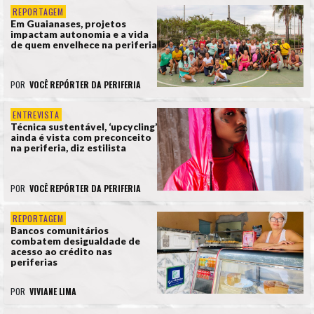
REPORTAGEM
Em Guaianases, projetos
impactam autonomia e a vida
de quem envelhece na periferia
POR
VOCÊ REPÓRTER DA PERIFERIA
ENTREVISTA
Técnica sustentável, ‘upcycling’
ainda é vista com preconceito
na periferia, diz estilista
POR
VOCÊ REPÓRTER DA PERIFERIA
REPORTAGEM
Bancos comunitários
combatem desigualdade de
acesso ao crédito nas
periferias
POR
VIVIANE LIMA