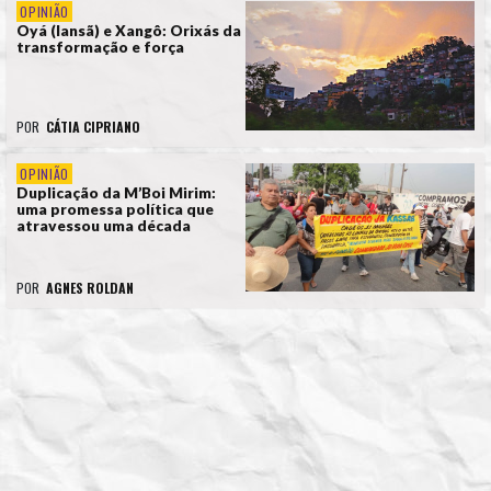
OPINIÃO
Oyá (Iansã) e Xangô: Orixás da
transformação e força
POR
CÁTIA CIPRIANO
OPINIÃO
Duplicação da M’Boi Mirim:
uma promessa política que
atravessou uma década
POR
AGNES ROLDAN