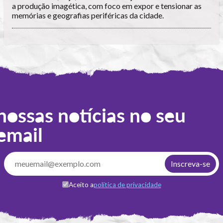
a produção imagética, com foco em expor e tensionar as
memórias e geografias periféricas da cidade.
nossas notícias no seu
email
Aceito a
política de privacidade