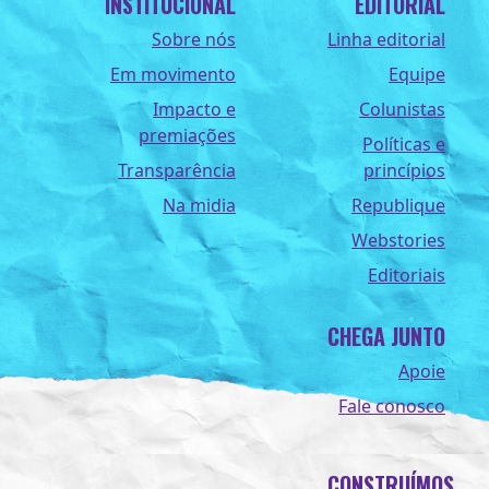
INSTITUCIONAL
EDITORIAL
Sobre nós
Linha editorial
Em movimento
Equipe
Impacto e
Colunistas
premiações
Políticas e
Transparência
princípios
Na midia
Republique
Webstories
Editoriais
CHEGA JUNTO
Apoie
Fale conosco
CONSTRUÍMOS