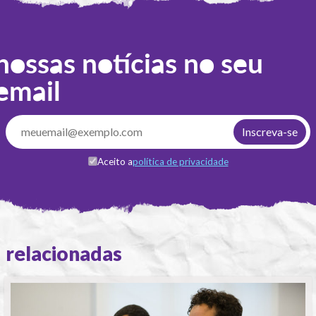
nossas notícias no seu
email
Aceito a
política de privacidade
relacionadas