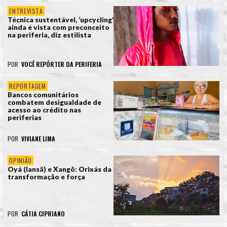
ENTREVISTA
Técnica sustentável, ‘upcycling’
ainda é vista com preconceito
na periferia, diz estilista
POR
VOCÊ REPÓRTER DA PERIFERIA
REPORTAGEM
Bancos comunitários
combatem desigualdade de
acesso ao crédito nas
periferias
POR
VIVIANE LIMA
OPINIÃO
Oyá (Iansã) e Xangô: Orixás da
transformação e força
POR
CÁTIA CIPRIANO