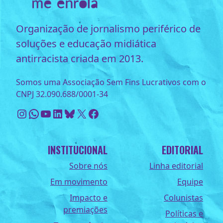
Organização de jornalismo periférico de
soluções e educação midiática
antirracista criada em 2013.
Somos uma Associação Sem Fins Lucrativos com o
CNPJ 32.090.688/0001-34
Instagram
WhatsApp
Youtube
LinkedIn
Bluesky
X
Facebook
INSTITUCIONAL
EDITORIAL
Sobre nós
Linha editorial
Em movimento
Equipe
Impacto e
Colunistas
premiações
Políticas e