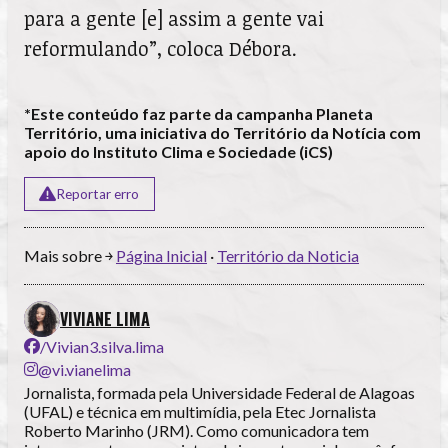
para a gente [e] assim a gente vai
reformulando”, coloca Débora.
*Este conteúdo faz parte da campanha Planeta
Território, uma iniciativa do Território da Notícia com
apoio do Instituto Clima e Sociedade (iCS)
Reportar erro
Mais sobre ￫
Página Inicial
·
Território da Noticia
VIVIANE LIMA
/Vivian3.silva.lima
@vi.vianelima
Jornalista, formada pela Universidade Federal de Alagoas
(UFAL) e técnica em multimídia, pela Etec Jornalista
Roberto Marinho (JRM). Como comunicadora tem