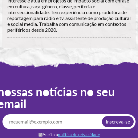
interesse e atua em projetos de impacto social com ênfase
em cultura, raça, gênero, classe, periferia e
interseccionalidade. Tem experiência como produtora de
reportagem para rádio e tv, assistente de produção cultural
e social media. Trabalha com comunicação em contextos
periféricos desde 2020.
nossas notícias no seu
email
Aceito a
política de privacidade