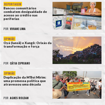
REPORTAGEM
Bancos comunitários
combatem desigualdade de
acesso ao crédito nas
periferias
POR
VIVIANE LIMA
OPINIÃO
Oyá (Iansã) e Xangô: Orixás da
transformação e força
POR
CÁTIA CIPRIANO
OPINIÃO
Duplicação da M’Boi Mirim:
uma promessa política que
atravessou uma década
POR
AGNES ROLDAN