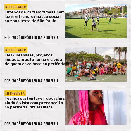
REPORTAGEM
Futebol de várzea: times unem
lazer e transformação social
na zona leste de São Paulo
POR
VOCÊ REPÓRTER DA PERIFERIA
REPORTAGEM
Em Guaianases, projetos
impactam autonomia e a vida
de quem envelhece na periferia
POR
VOCÊ REPÓRTER DA PERIFERIA
ENTREVISTA
Técnica sustentável, ‘upcycling’
ainda é vista com preconceito
na periferia, diz estilista
POR
VOCÊ REPÓRTER DA PERIFERIA