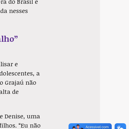
a do Brasil e
ada nesses
alho”
lisar e
dolescentes, a
o Grajaú não
alta de
de Denise, uma
filhos. “Eu não