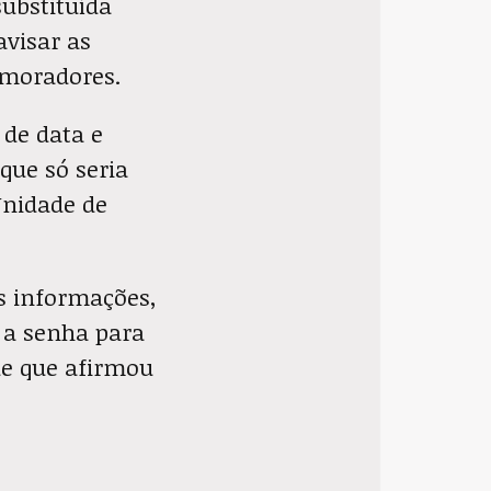
ubstituída
avisar as
 moradores.
de data e
que só seria
Unidade de
as informações,
 a senha para
de que afirmou