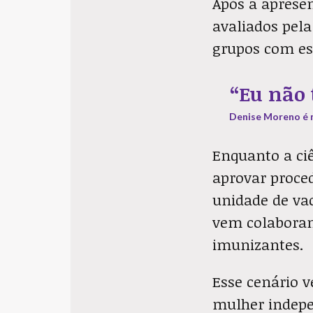
Após a apresen
avaliados pela
grupos com ess
“Eu não
Denise Moreno é m
Enquanto a ciê
aprovar proced
unidade de va
vem colaborand
imunizantes.
Esse cenário 
mulher indepen