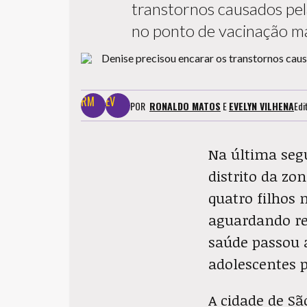
transtornos causados pela
no ponto de vacinação ma
POR
RONALDO MATOS
E
EVELYN VILHENA
Edi
Na última segu
distrito da zo
quatro filhos 
aguardando re
saúde passou 
adolescentes p
A cidade de Sã