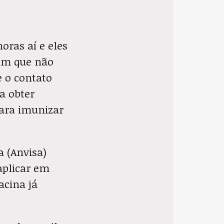
oras aí e eles
lam que não
e o contato
a obter
para imunizar
a (Anvisa)
aplicar em
acina já