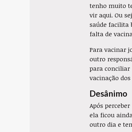
tenho muito te
vir aqui. Ou s
saúde facilita
falta de vacina
Para vacinar 
outro responsá
para concilia
vacinação dos 
Desânimo
Após perceber 
ela ficou aind
outro dia e te