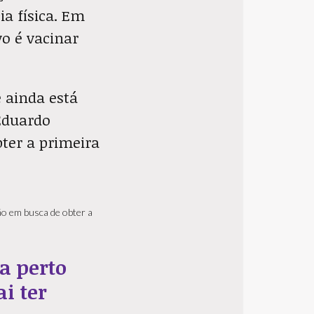
ia física. Em
vo é vacinar
e ainda está
 Eduardo
ter a primeira
ão em busca de obter a
a perto
i ter