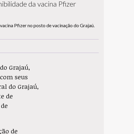
ibilidade da vacina Pfizer
do Grajaú,
o com seus
ral do Grajaú,
e de
 de
ção de