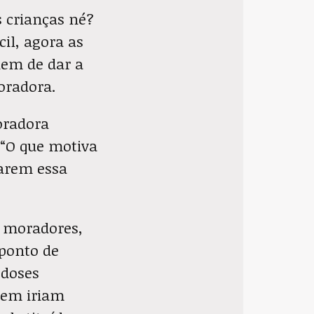
 crianças né?
il, agora as
nem de dar a
oradora.
oradora
 “O que motiva
garem essa
 moradores,
ponto de
 doses
quem iriam