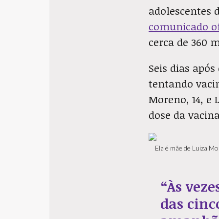
adolescentes d
comunicado ofi
cerca de 360 m
Seis dias após
tentando vacin
Moreno, 14, e 
dose da vacina
Ela é mãe de Luiza Mo
“Às veze
das cinc