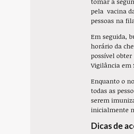
tomar a segun
pela vacina da
pessoas na fi
Em seguida, b
horário da ch
possível obte
Vigilância em 
Enquanto o nos
todas as pess
serem imuniza
inicialmente n
Dicas de a