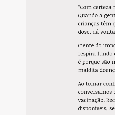
“Com certeza 
Quando a gente
crianças têm 
dose, dá vont
Ciente da impo
respira fundo 
é porque são m
maldita doença
Ao tomar conh
conversamos c
vacinação. Re
disponíveis, s