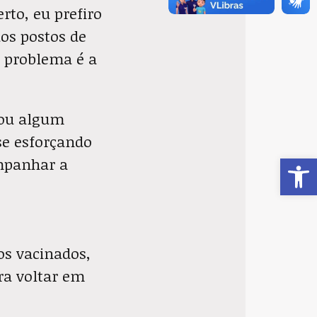
rto, eu prefiro
dos postos de
o problema é a
 ou algum
se esforçando
Ab
ompanhar a
os vacinados,
ra voltar em