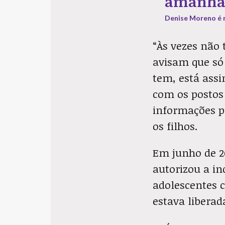
amanhã
Denise Moreno é m
“Às vezes não 
avisam que só 
tem, está assi
com os postos
informações pr
os filhos.
Em junho de 20
autorizou a in
adolescentes c
estava liberad