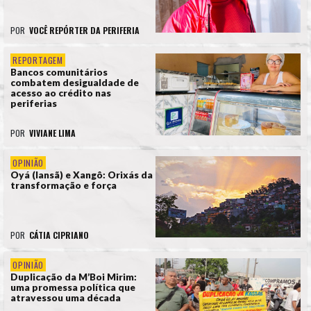
POR
VOCÊ REPÓRTER DA PERIFERIA
REPORTAGEM
Bancos comunitários
combatem desigualdade de
acesso ao crédito nas
periferias
POR
VIVIANE LIMA
OPINIÃO
Oyá (Iansã) e Xangô: Orixás da
transformação e força
POR
CÁTIA CIPRIANO
OPINIÃO
Duplicação da M’Boi Mirim:
uma promessa política que
atravessou uma década