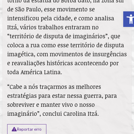
torno da estátua do Borba Gato, na zona sul
de São Paulo, esse movimento se
A
intensificou pela cidade, e como analisa
Itzá, vários trabalhos entraram no
“território de disputa de imaginários”, que
coloca a rua como esse território de disputa
imagética, com movimentos de insurgências
e reavaliações históricas acontecendo por
toda América Latina.
“Cabe a nós traçarmos as melhores
estratégias para estar nessa guerra, para
sobreviver e manter vivo o nosso
imaginário”, conclui Carolina Itzá.
Reportar erro