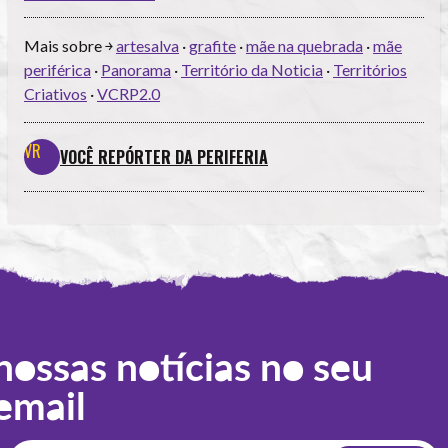
Mais sobre ￫
artesalva
·
grafite
·
mãe na quebrada
·
mãe
periférica
·
Panorama
·
Território da Noticia
·
Territórios
Criativos
·
VCRP2.0
VOCÊ REPÓRTER DA PERIFERIA
nossas notícias no seu
email