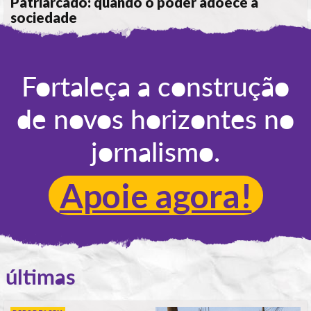
Patriarcado: quando o poder adoece a
sociedade
POR
CÁTIA CIPRIANO
Fortaleça a construção
de novos horizontes no
jornalismo.
Apoie agora!
últimas