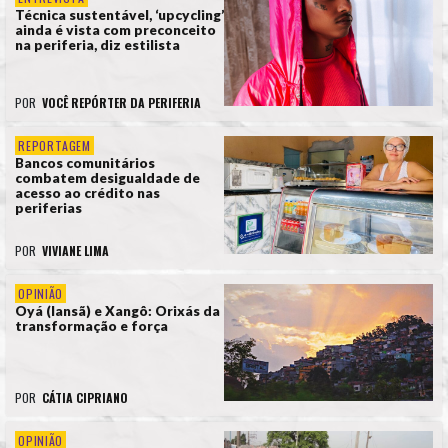
Técnica sustentável, ‘upcycling’
ainda é vista com preconceito
na periferia, diz estilista
POR
VOCÊ REPÓRTER DA PERIFERIA
REPORTAGEM
Bancos comunitários
combatem desigualdade de
acesso ao crédito nas
periferias
POR
VIVIANE LIMA
OPINIÃO
Oyá (Iansã) e Xangô: Orixás da
transformação e força
POR
CÁTIA CIPRIANO
OPINIÃO