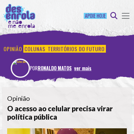
APOIE HOJE
OPINIÃO
COLUNAS
TERRITÓRIOS DO FUTURO
POR
RONALDO MATOS
ver mais
Opinião
O acesso ao celular precisa virar
política pública