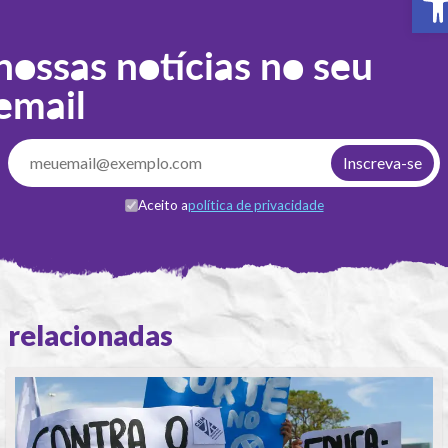
nossas notícias no seu
email
Aceito a
política de privacidade
relacionadas