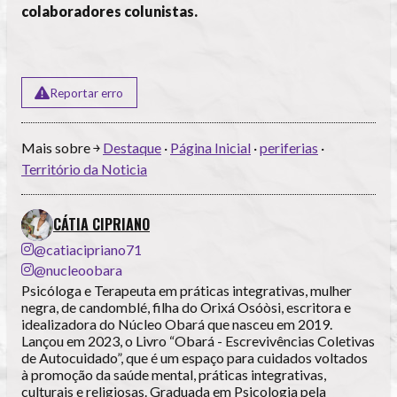
colaboradores colunistas.
Reportar erro
Mais sobre ￫
Destaque
·
Página Inicial
·
periferias
·
Território da Noticia
CÁTIA CIPRIANO
@catiacipriano71
@nucleoobara
Psicóloga e Terapeuta em práticas integrativas, mulher
negra, de candomblé, filha do Orixá Osóòsi, escritora e
idealizadora do Núcleo Obará que nasceu em 2019.
Lançou em 2023, o Livro “Obará - Escrevivências Coletivas
de Autocuidado”, que é um espaço para cuidados voltados
à promoção da saúde mental, práticas integrativas,
culturais e religiosas. Graduada em Psicologia pela