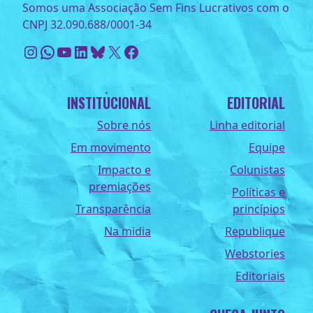
Somos uma Associação Sem Fins Lucrativos com o
CNPJ 32.090.688/0001-34
Instagram
WhatsApp
Youtube
LinkedIn
Bluesky
X
Facebook
INSTITUCIONAL
EDITORIAL
Sobre nós
Linha editorial
Em movimento
Equipe
Impacto e
Colunistas
premiações
Políticas e
Transparência
princípios
Na midia
Republique
Webstories
Editoriais