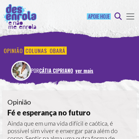
APOIE HOJE
OPINIÃO
COLUNAS
OBARÁ
POR
CÁTIA CIPRIANO
ver mais
Opinião
Fé e esperança no futuro
Ainda que em uma vida difícil e caótica, é
possível sim viver e enxergar para além do
corpo. Sentir na alma uma outra forma de