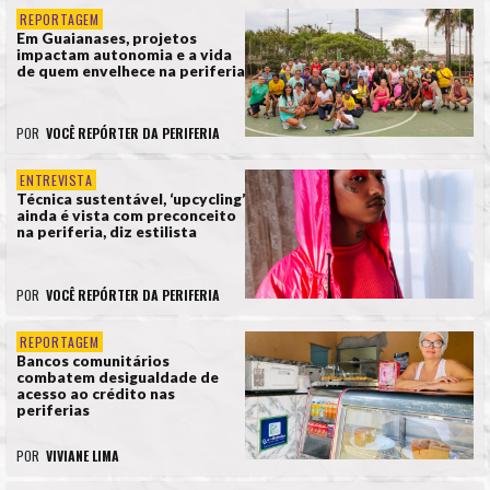
REPORTAGEM
Em Guaianases, projetos
impactam autonomia e a vida
de quem envelhece na periferia
POR
VOCÊ REPÓRTER DA PERIFERIA
ENTREVISTA
Técnica sustentável, ‘upcycling’
ainda é vista com preconceito
na periferia, diz estilista
POR
VOCÊ REPÓRTER DA PERIFERIA
REPORTAGEM
Bancos comunitários
combatem desigualdade de
acesso ao crédito nas
periferias
POR
VIVIANE LIMA