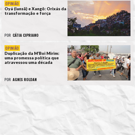
OPINIÃO
Oyá (Iansã) e Xangô: Orixás da
transformação e força
POR
CÁTIA CIPRIANO
OPINIÃO
Duplicação da M’Boi Mirim:
uma promessa política que
atravessou uma década
POR
AGNES ROLDAN