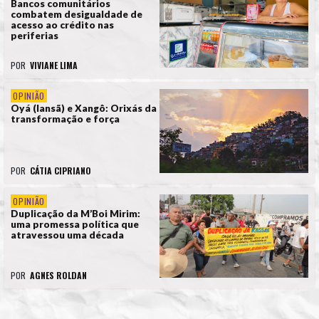
Bancos comunitários
combatem desigualdade de
acesso ao crédito nas
periferias
POR
VIVIANE LIMA
OPINIÃO
Oyá (Iansã) e Xangô: Orixás da
transformação e força
POR
CÁTIA CIPRIANO
OPINIÃO
Duplicação da M’Boi Mirim:
uma promessa política que
atravessou uma década
POR
AGNES ROLDAN