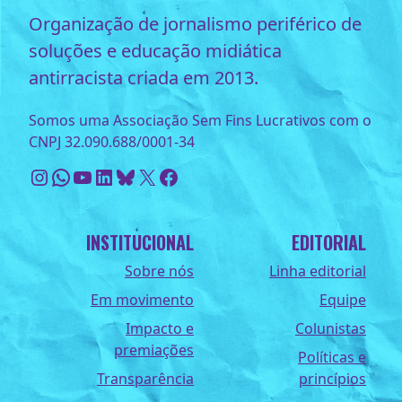
Organização de jornalismo periférico de
soluções e educação midiática
antirracista criada em 2013.
Somos uma Associação Sem Fins Lucrativos com o
CNPJ 32.090.688/0001-34
Instagram
WhatsApp
Youtube
LinkedIn
Bluesky
X
Facebook
INSTITUCIONAL
EDITORIAL
Sobre nós
Linha editorial
Em movimento
Equipe
Impacto e
Colunistas
premiações
Políticas e
Transparência
princípios