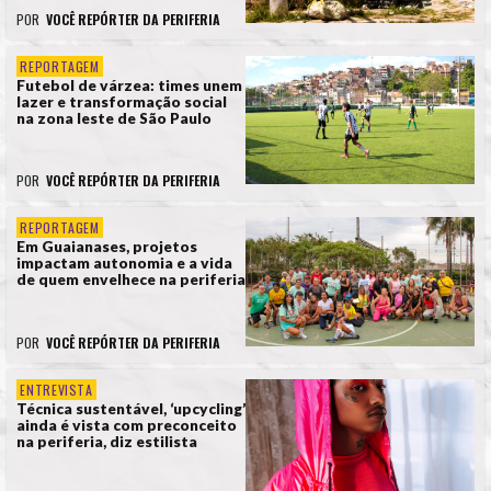
POR
VOCÊ REPÓRTER DA PERIFERIA
REPORTAGEM
Futebol de várzea: times unem
lazer e transformação social
na zona leste de São Paulo
POR
VOCÊ REPÓRTER DA PERIFERIA
REPORTAGEM
Em Guaianases, projetos
impactam autonomia e a vida
de quem envelhece na periferia
POR
VOCÊ REPÓRTER DA PERIFERIA
ENTREVISTA
Técnica sustentável, ‘upcycling’
ainda é vista com preconceito
na periferia, diz estilista