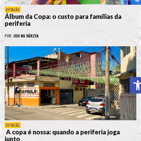
OPINIÃO
Álbum da Copa: o custo para famílias da
periferia
POR
JUH NA VÁRZEA
A
OPINIÃO
A copa é nossa: quando a periferia joga
junto