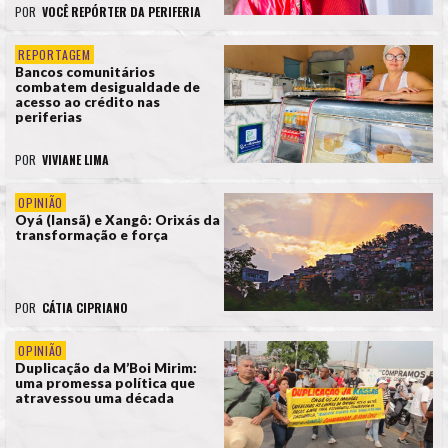
POR
VOCÊ REPÓRTER DA PERIFERIA
REPORTAGEM
Bancos comunitários
combatem desigualdade de
acesso ao crédito nas
periferias
POR
VIVIANE LIMA
OPINIÃO
Oyá (Iansã) e Xangô: Orixás da
transformação e força
POR
CÁTIA CIPRIANO
OPINIÃO
Duplicação da M’Boi Mirim:
uma promessa política que
atravessou uma década