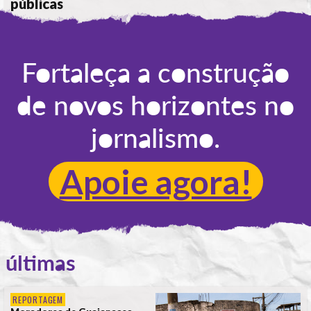
públicas
POR
JUH NA VÁRZEA
Fortaleça a construção
de novos horizontes no
jornalismo.
Apoie agora!
últimas
REPORTAGEM