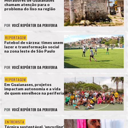
Moradores de Guaianases
chamam atenção para o
problema do lixo na região
POR
VOCÊ REPÓRTER DA PERIFERIA
REPORTAGEM
Futebol de várzea: times unem
lazer e transformação social
na zona leste de São Paulo
POR
VOCÊ REPÓRTER DA PERIFERIA
REPORTAGEM
Em Guaianases, projetos
impactam autonomia e a vida
de quem envelhece na periferia
POR
VOCÊ REPÓRTER DA PERIFERIA
ENTREVISTA
Técnica sustentável, ‘upcycling’