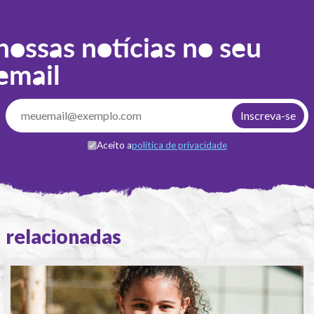
nossas notícias no seu
email
Aceito a
política de privacidade
relacionadas