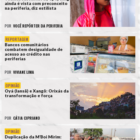
ainda é vista com preconceito
na periferia, diz estilista
POR
VOCÊ REPÓRTER DA PERIFERIA
REPORTAGEM
Bancos comunitários
combatem desigualdade de
acesso ao crédito nas
periferias
POR
VIVIANE LIMA
OPINIÃO
Oyá (Iansã) e Xangô: Orixás da
transformação e força
POR
CÁTIA CIPRIANO
OPINIÃO
Duplicação da M’Boi Mirim: