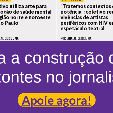
ivo utiliza arte para
“Trazemos contextos 
oção de saúde mental
potência”: coletivo r
gião norte e noroeste
vivências de artistas
ão Paulo
periféricos com HIV 
espetáculo teatral
 ALICE DE LIMA
POR
ANA ALICE DE LIMA
a a construção
zontes no jornal
Apoie agora!