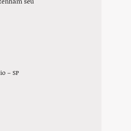
e tenham seu
io – SP