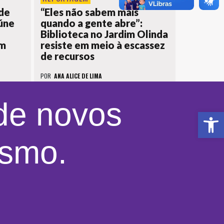
de
“Eles não sabem mais
eúne
quando a gente abre”:
Biblioteca no Jardim Olinda
em
resiste em meio à escassez
de recursos
POR
ANA ALICE DE LIMA
 de novos
Ab
ismo.