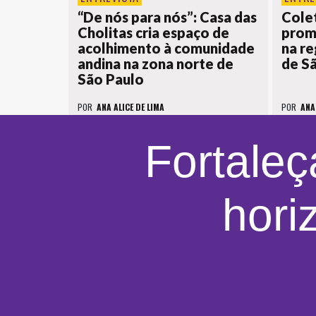
“De nós para nós”: Casa das
Colet
Cholitas cria espaço de
prom
acolhimento à comunidade
na re
andina na zona norte de
de S
São Paulo
POR
ANA ALICE DE LIMA
POR
ANA
Fortaleç
hori