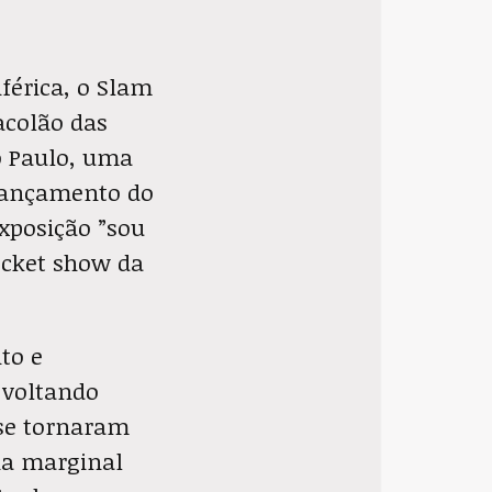
férica, o Slam
acolão das
ão Paulo, uma
 lançamento do
xposição ”sou
ocket show da
to e
 voltando
 se tornaram
ia marginal