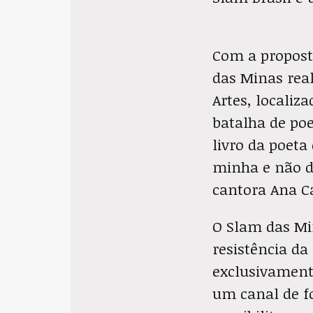
Com a proposta
das Minas real
Artes, localiz
batalha de po
livro da poeta
minha e não d
cantora Ana C
O Slam das M
resistência d
exclusivament
um canal de f