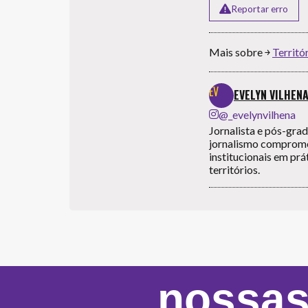
Reportar erro
Mais sobre ￫
Territó
EVELYN VILHEN
@_evelynvilhena
Jornalista e pós-gra
jornalismo compromet
institucionais em prá
territórios.
nossas