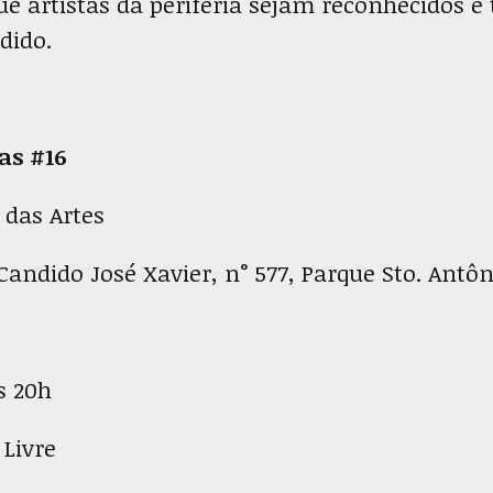
ue artistas da periferia sejam reconhecidos 
dido.
as #16
 das Artes
Candido José Xavier, n° 577, Parque Sto. Antôn
s 20h
Livre