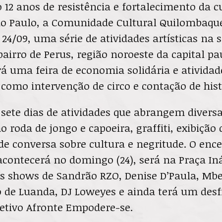
2 anos de resistência e fortalecimento da c
ão Paulo, a Comunidade Cultural Quilombaque
a 24/09, uma série de atividades artísticas na 
bairro de Perus, região noroeste da capital pau
á uma feira de economia solidária e atividad
 como intervenção de circo e contação de hist
 sete dias de atividades que abrangem divers
o roda de jongo e capoeira, graffiti, exibição 
de conversa sobre cultura e negritude. O en
contecerá no domingo (24), será na Praça Iná
s shows de Sandrão RZO, Denise D’Paula, Mbe
o de Luanda, DJ Loweyes e ainda terá um des
letivo Afronte Empodere-se.