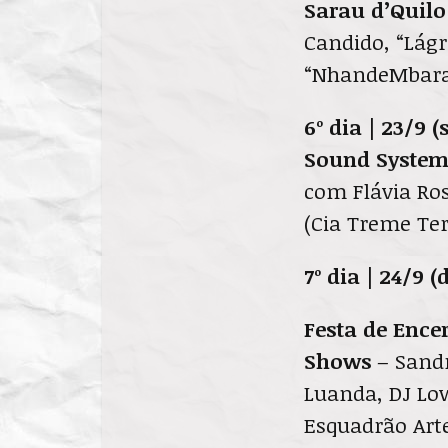
Sarau d’Quilo
Candido, “Lágr
“NhandeMbara
6º dia | 23/9 (
Sound Syste
com Flávia Ros
(Cia Treme Ter
7º dia | 24/9 
Festa de Enc
Shows
– Sandr
Luanda, DJ Lo
Esquadrão Arte