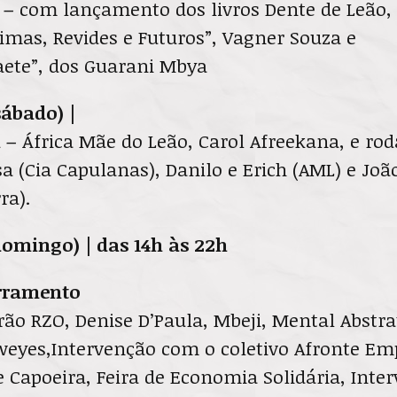
 –
com lançamento dos livros Dente de Leão,
imas, Revides e Futuros”, Vagner Souza e
ete”, dos Guarani Mbya
sábado) |
m –
África Mãe do Leão, Carol Afreekana, e ro
a (Cia Capulanas), Danilo e Erich (AML) e Jo
ra).
(domingo) | das 14h às 22h
erramento
ão RZO, Denise D’Paula, Mbeji, Mental Abstra
weyes,Intervenção com o coletivo Afronte Em
 Capoeira, Feira de Economia Solidária, Inte