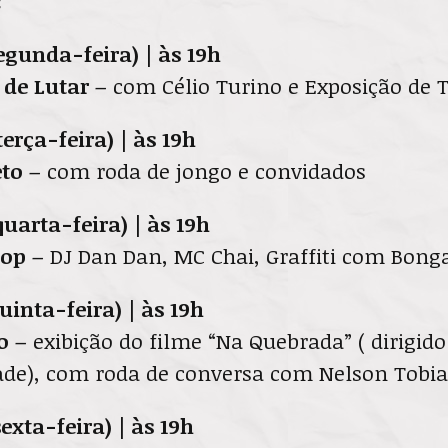
:
(segunda-feira) | às 19h
 de Lutar –
com Célio Turino e Exposição de 
(terça-feira) | às 19h
eto –
com roda de jongo e convidados
quarta-feira) | às 19h
Hop –
DJ Dan Dan, MC Chai, Graffiti com Bonga 
quinta-feira) | às 19h
o –
exibição do filme “Na Quebrada” ( dirigid
ade), com roda de conversa com Nelson Tobia
sexta-feira) | às 19h