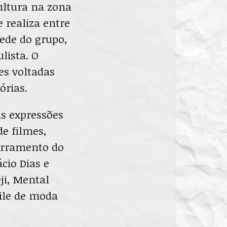
ultura na zona
 realiza entre
sede do grupo,
lista. O
es voltadas
órias.
as expressões
de filmes,
cerramento do
cio Dias e
ji, Mental
file de moda