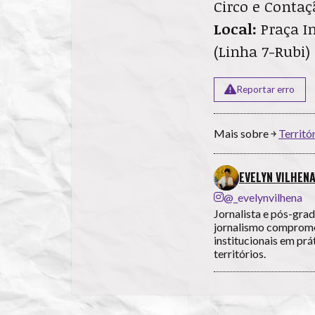
Circo e Contaç
Local:
Praça I
(Linha 7-Rubi)
Reportar erro
Mais sobre ￫
Territó
EVELYN VILHEN
@_evelynvilhena
Jornalista e pós-gra
jornalismo compromet
institucionais em prá
territórios.