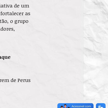
iativa de um
fortalecer as
tão, o grupo
adores,
aque
trem de Perus