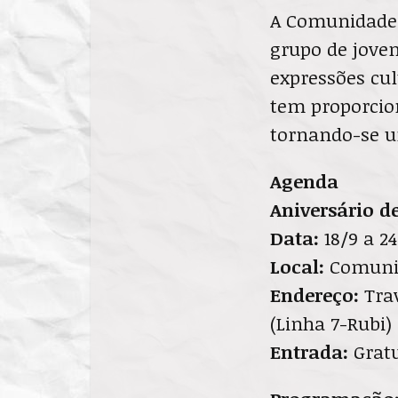
A Comunidade 
grupo de joven
expressões cul
tem proporcion
tornando-se um
Agenda
Aniversário 
Data:
18/9 a 24
Local:
Comunid
Endereço:
Trav
(Linha 7-Rubi)
Entrada:
Grat