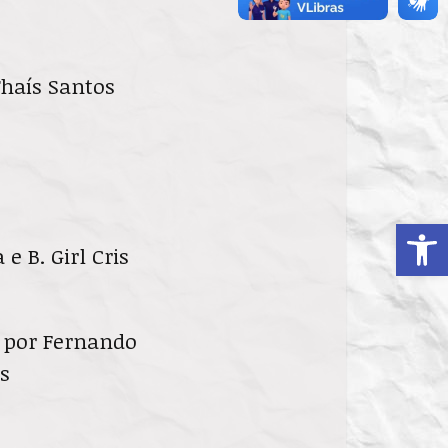
Thaís Santos
Ab
e B. Girl Cris
o por Fernando
s