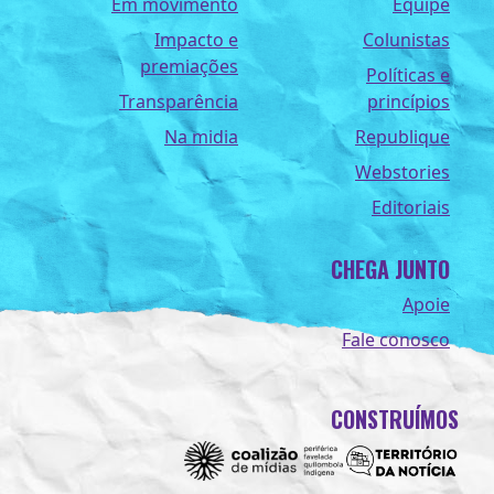
Em movimento
Equipe
Impacto e
Colunistas
premiações
Políticas e
Transparência
princípios
Na midia
Republique
Webstories
Editoriais
CHEGA JUNTO
Apoie
Fale conosco
CONSTRUÍMOS