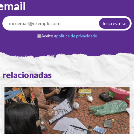
email
Aceito a
política de privacidade
relacionadas