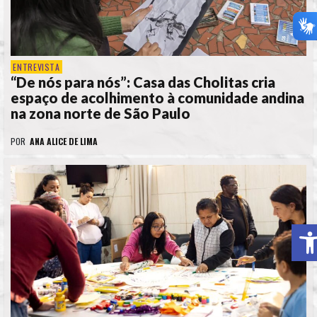
ENTREVISTA
“De nós para nós”: Casa das Cholitas cria
espaço de acolhimento à comunidade andina
na zona norte de São Paulo
POR
ANA ALICE DE LIMA
A