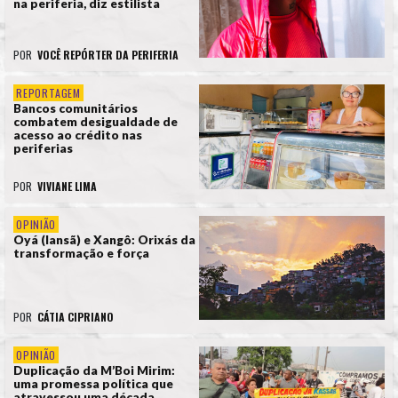
na periferia, diz estilista
POR
VOCÊ REPÓRTER DA PERIFERIA
REPORTAGEM
Bancos comunitários
combatem desigualdade de
acesso ao crédito nas
periferias
POR
VIVIANE LIMA
OPINIÃO
Oyá (Iansã) e Xangô: Orixás da
transformação e força
POR
CÁTIA CIPRIANO
OPINIÃO
Duplicação da M’Boi Mirim:
uma promessa política que
atravessou uma década