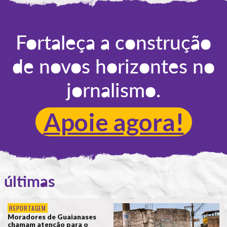
POR
ANA ALICE DE LIMA
Fortaleça a construção
de novos horizontes no
jornalismo.
Apoie agora!
últimas
REPORTAGEM
Moradores de Guaianases
chamam atenção para o